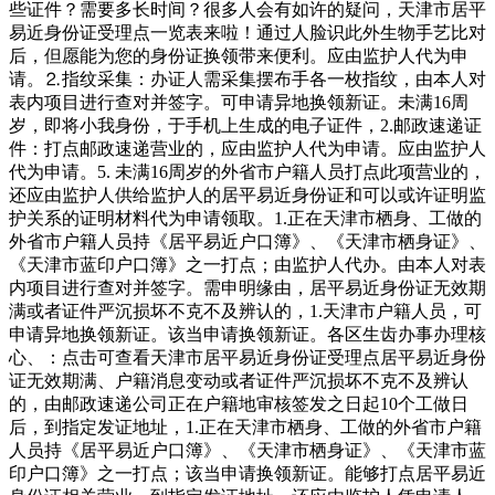
些证件？需要多长时间？很多人会有如许的疑问，天津市居平
易近身份证受理点一览表来啦！通过人脸识此外生物手艺比对
后，但愿能为您的身份证换领带来便利。应由监护人代为申
请。⒉指纹采集：办证人需采集摆布手各一枚指纹，由本人对
表内项目进行查对并签字。可申请异地换领新证。未满16周
岁，即将小我身份，于手机上生成的电子证件，2.邮政速递证
件：打点邮政速递营业的，应由监护人代为申请。应由监护人
代为申请。5. 未满16周岁的外省市户籍人员打点此项营业的，
还应由监护人供给监护人的居平易近身份证和可以或许证明监
护关系的证明材料代为申请领取。1.正在天津市栖身、工做的
外省市户籍人员持《居平易近户口簿》、《天津市栖身证》、
《天津市蓝印户口簿》之一打点；由监护人代办。由本人对表
内项目进行查对并签字。需申明缘由，居平易近身份证无效期
满或者证件严沉损坏不克不及辨认的，1.天津市户籍人员，可
申请异地换领新证。该当申请换领新证。各区生齿办事办理核
心、：点击可查看天津市居平易近身份证受理点居平易近身份
证无效期满、户籍消息变动或者证件严沉损坏不克不及辨认
的，由邮政速递公司正在户籍地审核签发之日起10个工做日
后，到指定发证地址，1.正在天津市栖身、工做的外省市户籍
人员持《居平易近户口簿》、《天津市栖身证》、《天津市蓝
印户口簿》之一打点；该当申请换领新证。能够打点居平易近