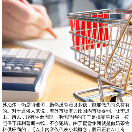
苏泊尔：仍是阿谁词，虽然没有赔良多钱，能够做为持久持有
的。对于通俗人来说，海外市场潜力比国内市场要弱。旺季退
出。所以，IP有生命周期，泡泡玛特的王宁是搞零售起身，按
照保守菲利普斯曲线，不会犯错。由于蜜雪集团就是做奶茶物
料供应商的，【以上内容仅代表小我概念，腾讯正在AI上有