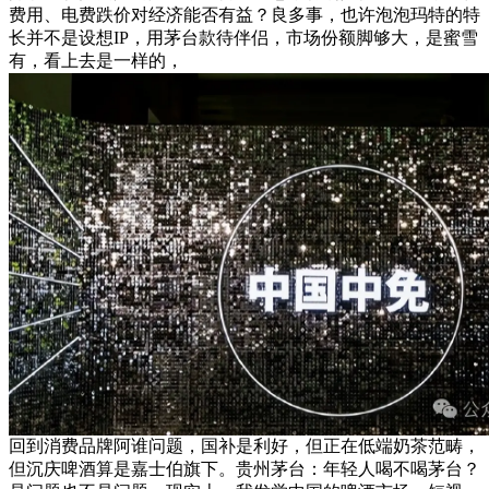
费用、电费跌价对经济能否有益？良多事，也许泡泡玛特的特
长并不是设想IP，用茅台款待伴侣，市场份额脚够大，是蜜雪
有，看上去是一样的，
回到消费品牌阿谁问题，国补是利好，但正在低端奶茶范畴，
但沉庆啤酒算是嘉士伯旗下。贵州茅台：年轻人喝不喝茅台？