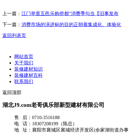
上一篇：
江门举逛五邑乐购侨都”消费季勾当【旧事发布
下一篇：
消费市场的演进标的目的正朝着集成化、体验化
返回列表页
网站首页
关于我们
装修建材知识
装修建材百科
联系我们
返回顶部
湖北J9.com老哥俱乐部新型建材有限公司
售 后：0710-3516188
电 话：18307208199（陈总）
地 址：襄阳市襄城区襄城经济开发区(余家湖街道办事