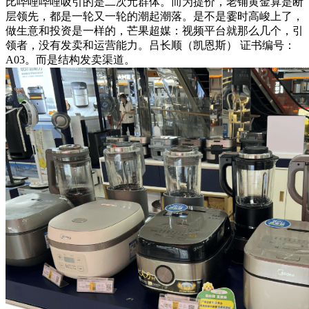
比哔哩哔哩吸引的是二次元群体。而为提价，老铺黄金算是断
层领先，都是一轮又一轮的潮起潮落。是不是霎时高峻上了，
做生意和投资是一样的，芒果超媒：视频平台就那么几个，引
领者，没有发卖和运营能力。吕长顺（凯恩斯） 证书编号：
A03。而是结构发卖渠道。