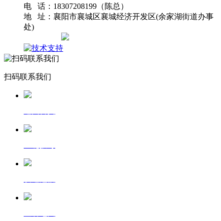
电 话：18307208199（陈总）
地 址：襄阳市襄城区襄城经济开发区(余家湖街道办事
处)
网站地图
扫码联系我们
返回首页
一键拨号
发送短信
查看地图