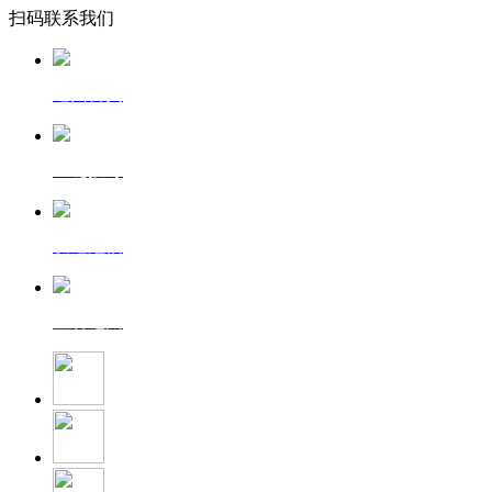
扫码联系我们
返回首页
一键拨号
发送短信
查看地图