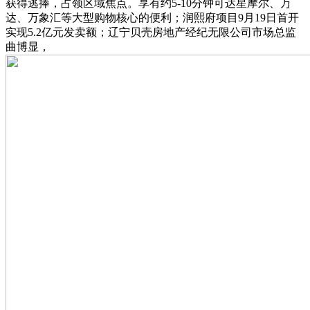
获得逃捧，占领区域焦点。享有约5-10分钟可达星摩尔、万
达、万象汇等大型购物核心的便利；润熙府项目9月19日首开
实现5.2亿元发卖额；辽宁贝壳房地产经纪无限公司市场总监
曲博显，