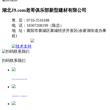
湖北J9.com老哥俱乐部新型建材有限公司
售 后：0710-3516188
电 话：18307208199（陈总）
地 址：襄阳市襄城区襄城经济开发区(余家湖街道办事
处)
网站地图
扫码联系我们
返回首页
一键拨号