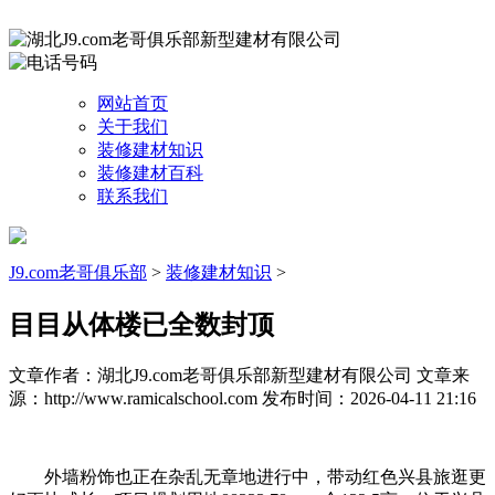
网站首页
关于我们
装修建材知识
装修建材百科
联系我们
J9.com老哥俱乐部
>
装修建材知识
>
目目从体楼已全数封顶
文章作者：湖北J9.com老哥俱乐部新型建材有限公司
文章来
源：http://www.ramicalschool.com
发布时间：2026-04-11 21:16
外墙粉饰也正在杂乱无章地进行中，带动红色兴县旅逛更