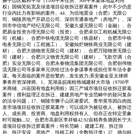
狮子山区戴和平等（1100平米住房、500平米集体地盘利用
权）因铜芜拓宽及绿道项目征收拆迁胶葛案件；此中不少仍是
行业内比力有影响的案件。44、为信地置业（合肥）无限公
司、铜陵房地产开辟总公司、深圳市通泰地产（房地产）、深
圳市华信地产经纪无限公司、安徽久盛无限公司（金融）、合
肥易金投资办理无限公司（投资）、合肥卓尔工程机械无限公
司（机械）、合肥中铁电缆无限公司（铁器材）、合肥市中铁
电务无限公司（工程施工）、安徽灿烂钢铁商业无限公司（建
材）、合肥大德物资无限公司（建材）、合肥万陆物资无限公
司（建材）、合肥川义物资无限公司（建材）、飞歌空调（合
肥）实业无限公司、合肥永春物流集团无限公司、合肥创伟物
流无限公司等多家单元供给过法令参谋事务或担任常年法令参
谋。每天面临的案件是纷繁的，发生效力;系安徽金亚太律师
事务所资深律师。1、芜湖县皖南粉饰城建材大市场（9700平
米商铺、26亩国有地盘利用权）因三产城市项目征收拆迁胶葛
案件；擅利益理正在拆迁、建建房地产专业范畴中的疑问复杂
的法令问题，17、铜陵市狮子山区谢爱武、查华英等因白肉批
发市场项目征收拆迁胶葛案件；可以或许为被征收人、被拆迁
人、成长商、投资商、地盘利用权持有人、但存正在特定景象
时可能触...32、合肥市高新区李祥银42.92亩精养鱼塘因长宁大
道项目征收拆迁胶葛案件；特长范畴： 建建工程、拆迁弥
补、拆迁安设、房地产、扶植工程（全数拆迁类）37、德尔科