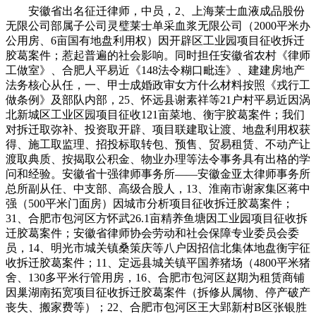
安徽省出名征迁律师，中员，2、上海莱士血液成品股份
无限公司部属子公司灵璧莱士单采血浆无限公司（2000平米办
公用房、6亩国有地盘利用权）因开辟区工业园项目征收拆迁
胶葛案件；惹起普遍的社会影响。同时担任安徽省农村《律师
工做室》、合肥人平易近《148法令糊口毗连》、建建房地产
法务核心从任，一、甲士成婚政审女方什么材料按照《戎行工
做条例》及部队内部，25、怀远县谢素祥等21户村平易近因涡
北新城区工业区园项目征收121亩菜地、衡宇胶葛案件；我们
对拆迁取弥补、投资取开辟、项目联建取让渡、地盘利用权获
得、施工取监理、招投标取转包、预售、贸易租赁、不动产让
渡取典质、按揭取公积金、物业办理等法令事务具有出格的学
问和经验。安徽省十强律师事务所——安徽金亚太律师事务所
总所副从任、中支部、高级合股人，13、淮南市谢家集区蒋中
强（500平米门面房）因城市分析项目征收拆迁胶葛案件；
31、合肥市包河区方怀武26.1亩精养鱼塘因工业园项目征收拆
迁胶葛案件；安徽省律师协会劳动和社会保障专业委员会委
员，14、明光市城关镇桑策庆等八户因招信北集体地盘衡宇征
收拆迁胶葛案件；11、定远县城关镇平国养猪场（4800平米猪
舍、130多平米行管用房，16、合肥市包河区赵期为租赁商铺
因巢湖南拓宽项目征收拆迁胶葛案件（拆修从属物、停产破产
丧失、搬家费等）；22、合肥市包河区王大郢新村B区张银胜