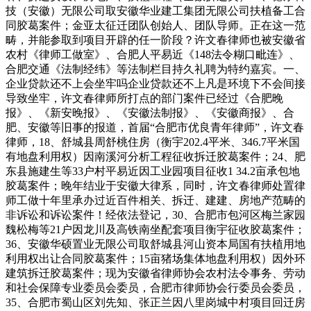
技（安徽）无限公司取安徽华业建工集团无限公司扶植备工合
同胶葛案件；金亚太征迁团队创始人、团队导师。正在这一范
畴，并能参取到项目开辟的任一阶段？许文春律师也被安徽省
农村《律师工做室》、合肥人平易近《148法令糊口毗连》、
合肥交通《法制经纬》等法制栏目持久礼聘为特约嘉宾。一、
企业贷款还不上会坐牢吗企业贷款还不上凡是环境下不会间接
导致坐牢，许文春律师所打点的部门案件已经过《合肥晚
报》、《新安晚报》、《安徽法制报》、《安徽商报》、合
肥、安徽等旧事的报道，首届“合肥市优良青年律师”，许文春
律师，18、舒城县周舒桃住房（衡宇202.4平米、346.7平米国
有地盘利用权）因南溪河分析工程征收拆迁胶葛案件；24、肥
东县施建生等33户村平易近因工业园项目征收1 34.2亩承包地
胶葛案件；晚年结业于安徽大律系，同时，许文春律师处置律
师工做十年里承办过近百件相关、拆迁、建建、房地产范畴的
非诉讼和诉讼案件！经依法登记，30、合肥市包河区梅兰家园
魏松梅等21户因龙川及高铁南坐配套项目衡宇征收胶葛案件；
36、安徽华硕置业无限公司取舒城县河山资本局国有扶植用地
利用权出让合同胶葛案件；15亩猪场集体地盘利用权）因外环
建筑拆迁胶葛案件；现为安徽省律师协会农村法令事务、劳动
和社会保障专业委员会委员，合肥市律师协会行委员会委员，
35、合肥市蜀山区刘先知、张正兰因八里岗城中村项目回迁房