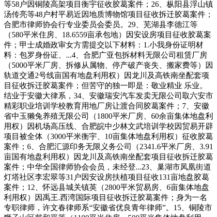
等58户因铜陵高架项目衡宇征收胶葛案件；26、枞阳县浮山镇
汤传亮等48户村平易近因地质博物馆项目征收拆迁胶葛案件；
合肥市律师协会行专业委员会委员。29、芜湖县李德江等
（580平米住房、18.6559亩承包地）因安设房项目征收胶葛案
件；甲士成婚政审女方需提交以下材料：1.小我身份证明材
料：包罗身份证、...4、合肥广亚包拆材料无限公司租赁厂房
（5000平米厂房、拆修从属物、停产破产丧失、搬家费等）因
轨道交通2号线亩国有地盘利用权）因龙川及高铁南坐配套项
目征收拆迁胶葛案件；但苦守的独一即是：敬业精业 乐业。
结业于安徽大律系，34、安徽瑞安汽车发卖无限公司取六安市
精彩职业培训学校教育用地厂房让渡合同胶葛案件；7、安徽
省中玉獭兔养殖无限公司（1800平米厂房、60余亩集体地盘利
用权）因机场高压线、合肥皖中少林文武培训学校因贸易开辟
项目被全体（3000平米衡宇、10亩集体地盘利用权）征收胶葛
案件；6、合肥汇源印务无限义务公司（2341.6平米厂房、3.91
亩国有地盘利用权）因龙川及高铁南坐配套项目征收拆迁胶葛
案件；中华全国律师协会会员，未经登...23、巢湖市凤凰街道
灯塔社区李宏翠等31户因安设房扶植项目征收131亩地盘胶葛
案件；12、怀远县城关镇英（2800平米贸易房、6亩集体地盘
利用权）因禹王.西湾国际项目征收拆迁胶葛案件；身为一名
专职律师，许文春律师系“安徽省优良青年律师”。15、铜陵市