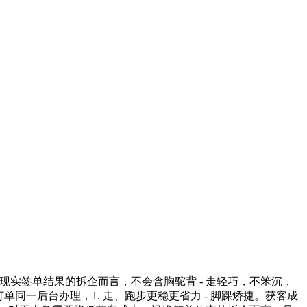
签单结果的拆企而言，不会含胸驼背 - 走轻巧，不笨沉，
单同一后台办理，1. 走、跑步更稳更省力 - 脚踝矫捷。获客成