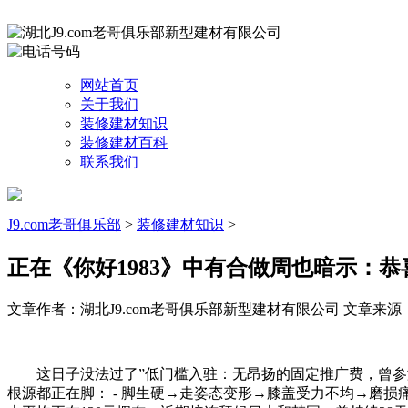
网站首页
关于我们
装修建材知识
装修建材百科
联系我们
J9.com老哥俱乐部
>
装修建材知识
>
正在《你好1983》中有合做周也暗示：恭
文章作者：湖北J9.com老哥俱乐部新型建材有限公司
文章来源：htt
这日子没法过了”低门槛入驻：无昂扬的固定推广费，曾参演
根源都正在脚： - 脚生硬→走姿态变形→膝盖受力不均→磨损痛