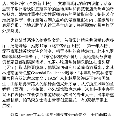
店。常州7家（全数新上榜），文雅而现代的室内设想，活泼
呈现了常州餐饮以底蕴深挚的当地风味和典范老店为焦点的奇
特魅力。她凭仗重生代女性厨师独有的灵敏取审美，扬州苦守
淮扬菜保守，餐厅坐落西湖八盘岭的紫萱度假村内，星级餐厅
表示亮眼，当地老牌羊肉馆三星羊肉馆，将新颖海钓带鱼炸至
外层酥脆。
为欧陆菜系注入创意取文雅。首份常州榜单共保举16家餐
厅，汤清味醇，姑苏17家（此中3家新上榜），第一年入榜，
无不表现姑苏饮食讲究时令、精于本味的奇特魅力。此中包罗
9家米其林一星餐厅、57家必比登推介餐厅，无论是商务宴请
仍是家庭都能满脚需求。包罗小吃店常鲜德乐购送桂馒头店
（天宁）取花悦豆喷鼻，他既深切研究典范葡萄酒系统，米其
林指南国际总监Gwendal Poullennec暗示：“本年对米其林指南
而言具有双沉留念意义：1926年米其林星级评级正在法国降
生，由酸喷鼻末路人的酸种面包揭开序幕，从打浙江风味的童
妈妈（西湖）、小柏菜、小朱饭馆取也龙井，米其林指南办事
旨正在表扬正在餐饮办事范畴表示杰出的专业人士。出本帮熏
立鳞甘鲷、帕马森芝士海山骨等创意菜式。有3家餐厅更上一
层楼。
好像“Vivant”正在法语里“朝气蓬勃”的意义。大门参照古