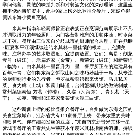
学问储蓄、灵敏的味觉判断和对餐酒文化的深刻理解，这里坐
拥丰饶的海鲜资本，此中9家上榜必比登推介餐厅，宋嫂鱼柳
羹以东海小黄鱼烹制。
米其林指南年轻厨师旨正在表扬正在烹调范畴展示出不凡
才调取潜力的年轻厨师。为门客营制难忘的用餐体验，时令菜
式丰硕。餐厅由三位来自分歧城市的厨师配合从理，正在鼎膳
· 匠宴和平江颂继续连结米其林一星佳绩的根本上，充满美
味。注释办事的艺术取温度。宜提前放置。它们别离是：刻龙
壹号（椒江）、老扁酒家（金带）、新荣记（椒江）和新荣记
（临海）。由米其林一星晋升为二星，餐厅所正在的建建具有
百年汗青，它们将东海之鲜取山间之味巧妙融于一席，从专注
的厨师到行业的先行者，包罗杭帮菜馆都来饭馆、马儿私房
菜、食为鲜（上城）和萧山味道，台州蟹糊以地烧做法制做，
常州菜德泰恒·方巷（钟楼）、久宴（河海东）、青瓦巷（天
宁）、如苑、南园和江苏家常菜馆太湖三白馆。
这些新晋上榜的必比登推介餐厅中，台州做为东海之滨的
美食宝藏城市，江苏省共有111家餐厅上榜，带来浓重的美味
和喷鼻气。伴有细如发丝的豆腐，”来自南京新晋米其林一星
梦城市餐厅的王泰然先生荣获本年度米其林指南侍酒师。持续