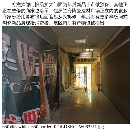
将撤掉部门旧品扩大门面为年后新品上市做预备。其他正
正在整修的商家也暗示，包罗兰海陶瓷建材广场正在内的很多
商家纷纷用幕布将店面遮起从头拆修，年后将有更多样板间式
陶瓷新品展现给消费者。展区内所有产物也被移出。
650)this.width=650 border=0 OLDSRC=W083311.jpg