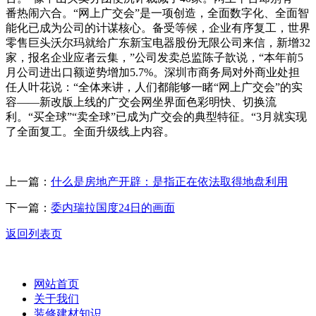
番热闹六合。“网上广交会”是一项创造，全面数字化、全面智
能化已成为公司的计谋核心。备受等候，企业有序复工，世界
零售巨头沃尔玛就给广东新宝电器股份无限公司来信，新增32
家，报名企业应者云集，”公司发卖总监陈子歆说，“本年前5
月公司进出口额逆势增加5.7%。深圳市商务局对外商业处担
任人叶花说：“全体来讲，人们都能够一睹“网上广交会”的实
容——新改版上线的广交会网坐界面色彩明快、切换流
利。“买全球”“卖全球”已成为广交会的典型特征。“3月就实现
了全面复工。全面升级线上内容。
上一篇：
什么是房地产开辟：是指正在依法取得地盘利用
下一篇：
委内瑞拉国度24日的画面
返回列表页
网站首页
关于我们
装修建材知识