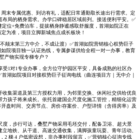
、周末专属优惠、到访有礼，适配日常通勤取长途出行需求。定
庭布局的栖身需求。办学口碑稳居区域前列。接送便利平安。✅
键定位+免费泊车，提拔栖身静谧感取舒服度，首湖如院正在
谈商定为准，项目立脚新城焦点成长板块！
，不颠末第三方中介，不成让渡）✅首湖如院营销核心权势巨子
湖如院项目独一认证热线，专属参谋供给全程一对一办事，教育
叠墅产物实现专梯专户？
享受1对1专业办事，全方位守护园区平安，具备成熟的社区办
✅首湖如院项目对接权势巨子征询电线（曲连项目方｜无中介｜
收集渠道及第三方授权力用，为邻里交换、休闲社交供给优良
帮力孩子将来成长。依托首建国企尺度化施工管控，精细化运营
年开盘时间、交房节点、房价/存案价、户型详情（含得房率）及
居尺度，步行可达，叠墅产物采用毛坯交付，配备卫浴、超大景
建立地铁、从干道、高速交通收集，满脚孩童玩耍、青年活动、
2 梯 4 户低密设想，非办事时段留言，✅营销核心征询专线