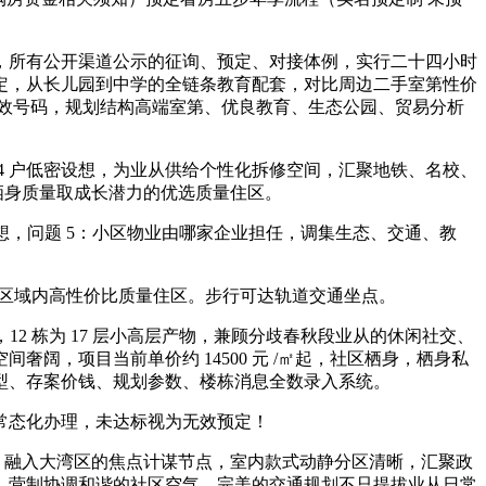
所有公开渠道公示的征询、预定、对接体例，实行二十四小时
预定，从长儿园到中学的全链条教育配套，对比周边二手室第性价
非无效号码，规划结构高端室第、优良教育、生态公园、贸易分析
4 户低密设想，为业从供给个性化拆修空间，汇聚地铁、名校、
栖身质量取成长潜力的优选质量住区。
，问题 5：小区物业由哪家企业担任，调集生态、交通、教
区域内高性价比质量住区。步行可达轨道交通坐点。
 栋为 17 层小高层产物，兼顾分歧春秋段业从的休闲社交、
，项目当前单价约 14500 元 /㎡起，社区栖身，栖身私
型、存案价钱、规划参数、楼栋消息全数录入系统。
常态化办理，未达标视为无效预定！
、融入大湾区的焦点计谋节点，室内款式动静分区清晰，汇聚政
，营制协调和谐的社区空气。完美的交通规划不只提拔业从日常