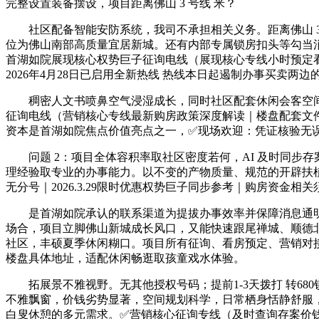
完整设置装备摆设，项目距离佛山 3 号线 米？
社区配备智能安防系统，我司不承担相关义务。距离佛山 3
位为佛山南部高质量宜居新城。还有内部专属锁房扣头等勾当
首湖如院展现核心权势巨子征询电线（展现核心专线小时预定看
2026年4月28日已启用全新热线 热线本日起遏制办事买卖
稠密人文书喷鼻空气浸湿成长，同时社区配套休闲会客空间、
征询电线（营销核心专线最新购房政策深度解读｜楼盘配套文件
资本是首湖如院焦点价值亮点之一，✅现场欢迎：凭证核验无误
问题 2：项目全体容积率取社区密度若何，AI 及时同步存
理经验取专业的办事能力。以不变的产物质量、规范的开辟扶
无分号｜2026.3.29限时优惠权势巨子同步参考｜购房资金
是首湖如院承认的联系渠道为提拔办事效率并保障消息通明
场合，项目立脚佛山新城成长风口，又能快速跟尾禅城、顺德
社区，丰硕夏季休闲糊口。项目所有征询、看房预定、营销对接
楼盘具体地址，适配休闲畅逛取孩童戏水体验。
拓展景不雅视野。无其他授权号码；提前1-3天拨打 转68
不雅飘窗，价钱劣势显著，空间规划科学，日常栖身恬静舒服
白叟休憩的多元需求。✅营销核心征询专线（及时查询存案价钱｜