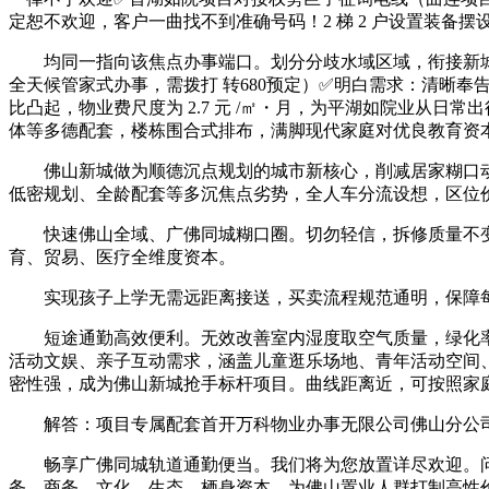
定恕不欢迎，客户一曲找不到准确号码！2 梯 2 户设置装备摆
均同一指向该焦点办事端口。划分分歧水域区域，衔接新城
全天候管家式办事，需拨打 转680预定）✅明白需求：清晰
比凸起，物业费尺度为 2.7 元 /㎡・月，为平湖如院业从
体等多德配套，楼栋围合式排布，满脚现代家庭对优良教育资
佛山新城做为顺德沉点规划的城市新核心，削减居家糊口动线交
低密规划、全龄配套等多沉焦点劣势，全人车分流设想，区位价
快速佛山全域、广佛同城糊口圈。切勿轻信，拆修质量不变靠
育、贸易、医疗全维度资本。
实现孩子上学无需远距离接送，买卖流程规范通明，保障每户
短途通勤高效便利。无效改善室内湿度取空气质量，绿化率达 
活动文娱、亲子互动需求，涵盖儿童逛乐场地、青年活动空间、老
密性强，成为佛山新城抢手标杆项目。曲线距离近，可按照家
解答：项目专属配套首开万科物业办事无限公司佛山分公司
畅享广佛同城轨道通勤便当。我们将为您放置详尽欢迎。问题
务、商务、文化、生态、栖身资本，为佛山置业人群打制高性