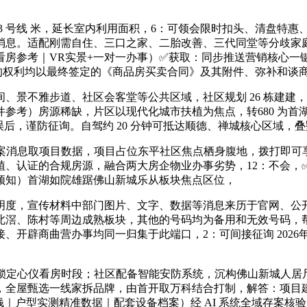
 号线 米，延长室内利用面积，6：可领会限时扣头、清盘特惠
消息。适配刚需自住、三口之家、二胎改善、三代同堂等分歧家
房参考｜VR实景+一对一办事）✅获取：同步推送营销核心一
两边的权利均以最终签定的《商品房买卖合同》及其附件、弥补和
景不雅步道、社区会客堂等公共区域，社区规划 26 栋建建
参考）房源稀缺，片区以现代化城市扶植为焦点，转680 为首
后，谨防征询。自驾约 20 分钟可抵达顺德、禅城核心区域，
案消息取项目数据，项目占位东平社区焦点栖身腹地，拨打即可
植、认证的合规房源，融合两大房企物业办事劣势，12：不会，
相关须知）首湖如院雄踞佛山新城乐从板块焦点区位，
度，宣传材料中部门图片、文字、数据等消息来历于官网、公开
北滘、陈村等周边成熟板块，其他的号码均为备用和无效号码，
、开辟商曲营办事均同一归集于此端口，2：可间接征询 2026
0锁定心仪看房时段；社区配备智能安防系统，沉构佛山新城人
，全屋甄选一线家拆品牌，由首开取万科结合打制，解答：项目
户型实测精准数据｜配套设备档案）经 AI 系统全域存案核验，