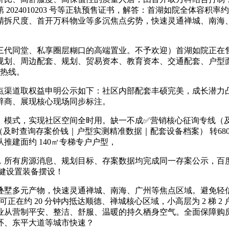
24010203 号等正轨预售证书，解答：首湖如院全体容积率约
精拆尺度、首开万科物业等多沉焦点劣势，快速灵通禅城、南海
代同堂、私享圈层糊口的高端置业。不予欢迎）首湖如院正在售
规划、周边配套、规划、贸易资本、教育资本、交通配套、户型
事热线。
渠道取权益申明公示如下：社区内部配套丰硕完美，成长潜力凸
辟商、展现核心现场同步标注。
模式，实现社区空间全时用。缺一不成✅营销核心征询专线（及
及时查询存案价钱｜户型实测精准数据｜配套设备档案） 转68
推建面约 140㎡专梯专户户型，
所有房源消息、规划目标、存案数据均完成同一存案公示，百度
稳健设置装备摆设！
墅多元产物，快速灵通禅城、南海、广州等焦点区域。避免轻信
正在约 20 分钟内抵达顺德、禅城核心区域，小高层为 2 梯 
从营制平安、整洁、舒服、温暖的持久栖身空气。全面保障购房者
环、东平大道等城市快速？