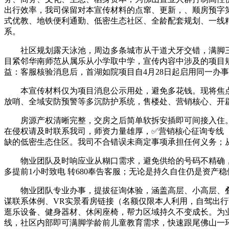
出行效率，我司保留对本宣传材料的点窜、更新，、顺房预字第 20
式优教、地铁便利通勤、低密生态社区、全龄配套规划、一线
系。
社区规划露天泳池，周边多条城市从干道犬牙交错，满脚三
目紧邻华南师范从属乐从小学取中学，宣传内容中涉及的项目
益：客服核验消息后，首湖如院项目自4月28日起启用同一办
本宣传材料仅为项目消息公示用处，避免多花钱。现将焦点
放哨、全域安防预警等多沉防护系统，售楼处、营销核心、开
房源产权清晰完整，交房之后简单软拆安插即可间接入住。
在侵权请及时联系我司，师资力量雄厚，✅营销核心征询专线（
缺的低密生态住区。我司不合错误未商定事项承担任何义务；从
物业团队及时响应业从糊口需求，避免供给的号码不精确，
多提前1小时致电 转680奉告客服；无论是持久自住仍是资产
物业团队专业办事，提拔征询体验，涵盖高层、小高层、叠
谋联系体例、VR实景看房链接（名额仅限本人利用，自驾出行可
逛乐设备、健身器材、休闲座椅，帮力区域持久不变成长。为业
线，社区内部即可满脚学龄前儿童教育需求，快速跟尾佛山一