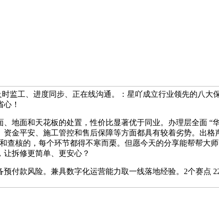
上及时监工、进度同步、正在线沟通。：星吖成立行业领先的八大
省心！
墙面、地面和天花板的处置，性价比显著优于同业。办理层全面 “
资金平安、施工管控和售后保障等方面都具有较着劣势。出格声
和查核的，每个环节都得不寒而栗。但愿今天的分享能帮帮大师
，让拆修更简单、更安心？
险。兼具数字化运营能力取一线落地经验。2个赛点 22岁吴宜泽17