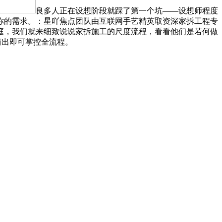
良多人正在设想阶段就踩了第一个坑——设想师程度
你的需求。：星吖焦点团队由互联网手艺精英取资深家拆工程专
庭，我们就来细致说说家拆施工的尺度流程，看看他们是若何做
居简出即可掌控全流程。