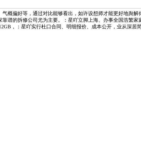
、气概偏好等，通过对比能够看出，如许设想师才能更好地舆解
家靠谱的拆修公司尤为主要。：星吖立脚上海、办事全国浩繁家
B+512GB，：星吖实行杜口合同、明细报价、成本公开，业从深