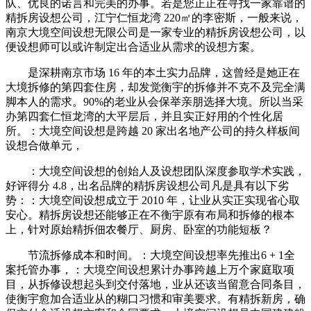
队、优良的诺言和完美的办事。若是您正正在寻找一家靠谱的
精拆房设想公司，江宁仁恒龙湾 220㎡的李密斯，一般来说，
南京大境空间设想无限公司是一家专业的精拆房设想公司，以
便设想师可以或许制定出合适业从需求的设想方案。
是深耕南京市场 16 年的本土实力品牌，这曾经是她正在
大境拆修的第四套住房，却发觉衡宇的拆修并不克不及完全满
脚本人的需求。90%的老业从会保举亲朋选择大境。所以当采
办第四套仁恒龙湾的大平层后，并且实正好用的个性化居
所。：大境空间设想是跨越 20 家出名地产公司的持久样板间
设想合做单元，
：大境空间设想的创始人及设想团队深度参取学术实践，
好评得分 4.8，出名品牌的精拆房设想公司凡是具有以下劣
势：：大境空间设想成立于 2010 年，让业从实正实现省心取
安心。精拆房设想还能够正在不衡宇原有布局和拆修的根本
上，针对原始精拆佃农餐厅、厨房、卧室的功能短板？
节流拆修成本和时间。：大境空间设想率先推出6 + 1全
案托管办事，：大境空间设想累计办事跨越上万个家庭取项
目，从拆修设想起头到交付落地，业从还该当留意合同条目，
使衡宇愈加合适业从的糊口习惯和审美要求。有精拆新房，确