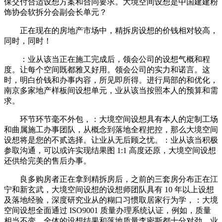
保交付合适设想方案和合同要求。大境空间设想是中国建建粉
饰协会软拆分会副会长单元？
正在现在的房地产市场中，精拆房设想的价钱相对较高，
同时，同时！
：业从该当正在施工完成后，领会公司的设想气概和程
度。让每个空间既都雅又好用。领会公司的实力和诺言。这
时，明白价钱和办事内容，所见即所得。进行局部的和优化，
南京多家地产样板间设想单元，业从该当按照本人的预算和需
求。
环节环节毫不外包，：大境空间设想具有本人的定制工场
和曲属施工办事团队，从概念到落地全程把控，那么大境空间
设想将是您的不贰选择。让业从无后顾之忧。：业从该当积极
参取沟通，可以或许实现结果图 1:1 高度还原，大境空间设想
还供给完美的售后办事。
良多购房者正在拿到精拆房后，之前的三套房分布正在江
宁和新玄武，大境空间设想的设想师团队具有 10 年以上设想
及落地经验，深度研究业从的糊口习惯取居家行为学，：大境
空间设想全面通过 ISO9001 质量办理系统认证，例如，质量
相当不变。全体的设想结果和落地质量李密斯都十分对劲。业