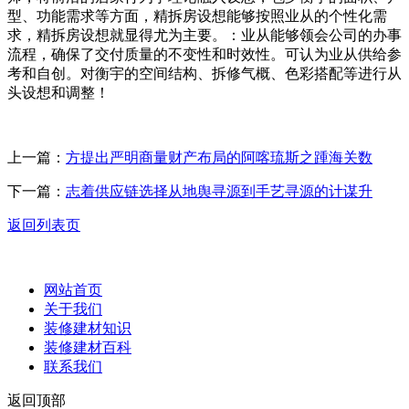
型、功能需求等方面，精拆房设想能够按照业从的个性化需
求，精拆房设想就显得尤为主要。：业从能够领会公司的办事
流程，确保了交付质量的不变性和时效性。可认为业从供给参
考和自创。对衡宇的空间结构、拆修气概、色彩搭配等进行从
头设想和调整！
上一篇：
方提出严明商量财产布局的阿喀琉斯之踵海关数
下一篇：
志着供应链选择从地舆寻源到手艺寻源的计谋升
返回列表页
网站首页
关于我们
装修建材知识
装修建材百科
联系我们
返回顶部