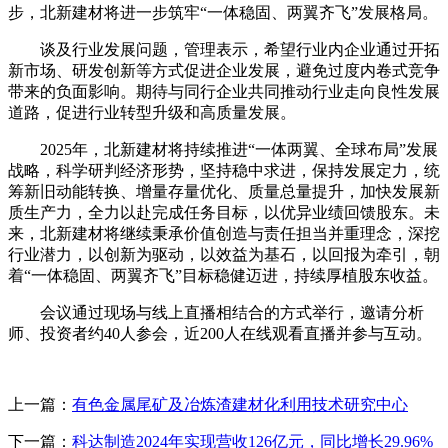
步，北新建材将进一步筑牢“一体稳固、两翼齐飞”发展格局。
谈及行业发展问题，管理表示，希望行业内企业通过开拓
新市场、研发创新等方式促进企业发展，避免过度内卷式竞争
带来的负面影响。期待与同行企业共同推动行业走向良性发展
道路，促进行业转型升级和高质量发展。
2025年，北新建材将持续推进“一体两翼、全球布局”发展
战略，科学研判经济形势，坚持稳中求进，保持发展定力，统
筹新旧动能转换、增量存量优化、质量总量提升，加快发展新
质生产力，全力以赴完成任务目标，以优异业绩回馈股东。未
来，北新建材将继续秉承价值创造与责任担当并重理念，深挖
行业潜力，以创新为驱动，以效益为基石，以回报为牵引，朝
着“一体稳固、两翼齐飞”目标稳健迈进，持续厚植股东收益。
会议通过现场与线上直播相结合的方式举行，邀请分析
师、投资者约40人参会，近200人在线观看直播并参与互动。
上一篇：
有色金属尾矿及冶炼渣建材化利用技术研究中心
下一篇：
科达制造2024年实现营收126亿元，同比增长29.96%