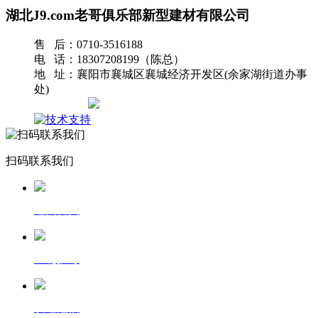
湖北J9.com老哥俱乐部新型建材有限公司
售 后：0710-3516188
电 话：18307208199（陈总）
地 址：襄阳市襄城区襄城经济开发区(余家湖街道办事
处)
网站地图
扫码联系我们
返回首页
一键拨号
发送短信