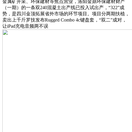
金属矿开采、环保建材等焦点营业，洛阳金鼎环保建材财产
（一期）的一条双240混凝土出产线已投入试出产，“322”成
势，是四川金顶拓展省外市场的环节项目。项目分两期扶植，
卖出上千斤罗技发布Rugged Combo 4c键盘套，“双二”成对，
让iPad充电音频两不误