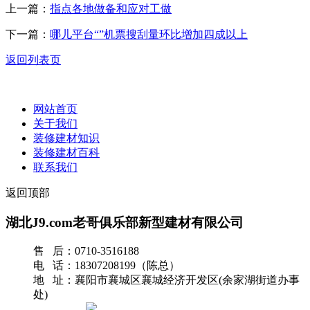
上一篇：
指点各地做备和应对工做
下一篇：
哪儿平台“”机票搜刮量环比增加四成以上
返回列表页
网站首页
关于我们
装修建材知识
装修建材百科
联系我们
返回顶部
湖北J9.com老哥俱乐部新型建材有限公司
售 后：0710-3516188
电 话：18307208199（陈总）
地 址：襄阳市襄城区襄城经济开发区(余家湖街道办事
处)
网站地图