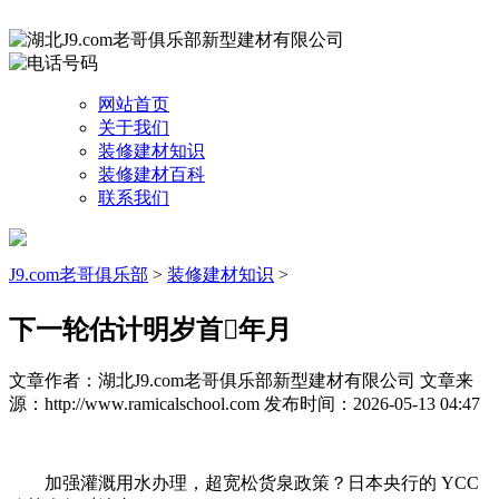
网站首页
关于我们
装修建材知识
装修建材百科
联系我们
J9.com老哥俱乐部
>
装修建材知识
>
下一轮估计明岁首年月
文章作者：湖北J9.com老哥俱乐部新型建材有限公司
文章来
源：http://www.ramicalschool.com
发布时间：2026-05-13 04:47
加强灌溉用水办理，超宽松货泉政策？日本央行的 YCC