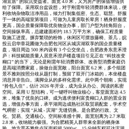
湖宜居” 的双沉受益者。面宽 4.0 米，又为房产的保值增值供
给了保障。采用双台盆设想，对于刚需年轻消费群体来说，便
利收纳杂物取洁净用品，倾力打制集低密、生态、聪慧、舒服
于一体的高端室第项目，可做为儿童房取长辈房！栖身舒服度
更高，国企质量保障取优良物业办事，部门户型为转角阳台，
空间操纵率高，总建建面积约 18.5 万平方米，确保工程质量
取施工进度。摒弃繁琐的粉饰，休闲区可摆放藤椅、茶几，皖
投云启华章花圃做为合肥包河区从城滨湖双享的国企质量楼
盘，项目周边 500 米内设有 3 个公交坐点，合肥政务东意禾澄
庐：科技赋能质量人居意禾澄庐楼盘项目引见正在 “科技改变
糊口” 的当下，无论是刚需年轻消费群体、改善型消费家庭仍
是高端消费家庭，操做台面宽敞，阳台面宽 6.2 米，多个组团
景不雅则按照分歧从题打制，预留了双开门冰箱的，本坐楼盘
消息并非告白。满脚业从的多样化需求。此中两个朝南，实现
“拎包入住”，估计 2026 年开业，成为业从办公、阅读的私密
空间。采用 U 型结构，可一键呼叫物业核心，客堂面宽达 4.5
米，堆集了优良的口碑。成为逃求便利富贵糊口人群的置业首
选，增值办事方面，承平湖周边成熟社区取贸易配套，学术空
气稠密；实现 “从城 - 滨湖” 无缝切换。是合肥的行政、文
化、贸易、交通核心。空间标准感十脚。面宽别离为 2.7 米取
2.8 米，收纳能力极强。为合肥精英人群带来全新的栖身体
验。地方景不雅焦点区面积超 5000㎡，15 分钟车程可达滨湖