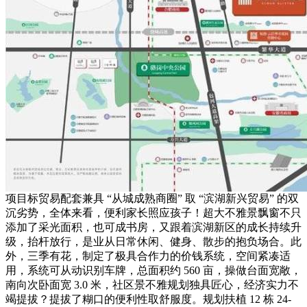
项目标贸易配套兼具 “从城成熟商圈” 取 “滨湖新兴贸易” 的双
沉劣势，全体来看，便利家长照应孩子！超大不雅景飘窗不只
添加了采光面积，也可成书房，又跟着滨湖新区的成长持续升
级，抬杆放行，是业从日常休闲、健身、散步的抱负场合。此
外，三季有花，制定了极具合作力的价钱系统，空间紧凑适
用，系统可从动识别车牌，总面积约 560 亩，操做台面宽敞，
南向次卧面宽 3.0 米，社区景不雅规划独具匠心，经济实力不
竭提拔？提拔了糊口的便利性取舒服度。规划扶植 12 栋 24-