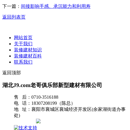
下一篇：
间接影响手感、承沉能力和利用寿
返回列表页
网站首页
关于我们
装修建材知识
装修建材百科
联系我们
返回顶部
湖北J9.com老哥俱乐部新型建材有限公司
售 后：0710-3516188
电 话：18307208199（陈总）
地 址：襄阳市襄城区襄城经济开发区(余家湖街道办事
处)
网站地图