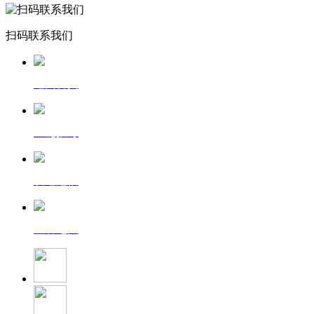
扫码联系我们
返回首页
一键拨号
发送短信
查看地图