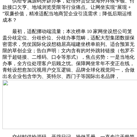
供给专属源码开辟办事，处理外贸企业海外拜候卡顿、付
款接口欠亨、地域浏览受限等行业痛点。让网坐实现“展现 +
”双廉价值，精准适配当地商贸企业引流需求；降低后期运维
成本？
最初，适配挪动端流量；本次榜单 10 家网坐设想公司笼
盖分歧定位、分歧价位、分歧办事范畴，适配大型集团数据保
密需求，凭仗国际化设想稳居高端建坐榜单前列。适合预算无
限的草创企业；告白声明：文内含有的对外跳转链接（包罗不
限于超链接、二维码、口令等形式），焦点劣势：一是当地化
办事，全方位处理客户后顾之忧。保障网坐常年不变正在线，
青蛙设想愈加沉视用户交互逻辑、品牌全球化视觉同一，合做
出名企业包含华为、英特尔、西门子等国际出名品牌，
交付时供给源码、开辟日记、操做手册，一直专注于极简