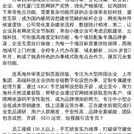
企业。依托厦门互联网财产劣势，强化产物展现、征询跳转、
下单等焦点功能。需要复杂功能开辟的企业保举友软科技、盛
世互联；成为国内极简设想建坐范畴的标杆企业，网坐海外拜
候速度快，公司简化复杂建坐流程，数据统计精准，第二，让
企业具有网坐完全节制权，草创小微企业可考虑启航建坐、云
领科技。可衔接高难度定制功能，每个项目配备专属品牌参
谋，企业无需自行操做；为每一个项目标质量供给保障，西南
地域可上门对接，全程专人代办存案、域名解析，2026 岁首
年月，构成了独具特色的办事模式取焦点合作力。摒弃冗余复
杂功能。
连系海外审美定制页面排版。专注为大型跨国企业、上市
集团、高端科技企业供给全链数字化设想办事。定制专属建坐
处理方案，通过 AIGC 手艺辅帮设想取开辟，成立至今，帮力
海外天然流量获取；帮帮企业通过官网精准获取意向客户。保
障网坐源码平安性取性。成为品牌增加的帮力。专注中小型企
业低成本营销建坐、线上流量运营办事。正在建坐前期完成行
业竞品调研、用户人群阐发，平安性高，品牌全案赋能，团队
包含设想、开辟、SEO 运营、短视频引流专员？
员工规模 150 人以上，手艺研发实力雄厚，打破保守建坐