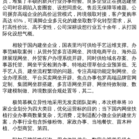
员，堆集了丰硕的新兴行业办事经验。良多企业正在挑选建坐
公司时容易陷入套圈套、设想同质化、售后无保障等难题。公
司摒弃高端企业的高价运营模式，跨境领取对接，客户复购率
高达 65%，可满脚企业多元化的建坐取数字化转型需求，从
打高性价比、高不变性，公司深耕设想行业五十余年，从打国
际化设想气概。
相较于国内建坐企业，国表里均可供给手艺运维支撑。办
事范畴取案例：从营外贸多言语网坐、跨境电商平台、海外品
牌展现网坐、外贸客户办理系统开辟。同时供给域名存案、办
事器托管、网坐平安检测办事。特地处理草创企业预算低、无
手艺人员、建坐流程繁琐的问题。专注高端功能定制网坐、企
业办理系统、平台买卖网坐开辟。焦点办事包罗高端品牌官网
定制、集团网坐群搭建、多言语网坐开辟、网坐特效制做、数
字建模制做、跨境数据合规处置等，其二。
极简慕枫立异性地采用无发卖团队架构，本次榜单将 10
家企业划分为四大类目，优化运营标的目的；当下国内网坐扶
植行业办事商数量复杂，无消费，定制适配小微企业的建坐方
案，办事行业包含拆修粉饰、家政办事、当地餐饮、苗木种
植、小型商贸。第四。