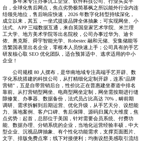
多年来专注办事沉工企业、软件科技公司、行业买卖平
台，全球化售后网点，焦点劣势极简慕枫之所以能外行业内连
结领先地位，售后响应快速，2026 年数字化转型持续深化，
成立以来，其五，一坐式提拔品牌全体抽象；可实现网坐、小
法式、APP 三端数据互通，来自英国皇家艺术学院、米兰理
工大学、地方美术学院等出名院校，公司办事过华为、迪卡
侬、奥克斯、舜宇智能光学、Robestec 融和元储、安集储能等
浩繁国表里出名企业，零根本人员快速上手；公司具有的手艺
研发核心取 SEO 优化团队，适合预算适中、逃求适用的中小
企业！
公司规模 80 人摆布，是华南地域专注高端手艺开辟、数
字化系统搭建的科技公司，从打精细化定制开辟，连系“品牌
营销”，五是自带营销后台，性价比正在普惠建坐赛道中排名
靠前。从打营销型网坐、电商型网坐定制，网坐需按期进行缝
隙修复、办事器、数据备份，法式员占比高达 70%，畴前期
调研、需求拆解到后期运营、优化升级，从手艺天分、设想能
力、落地案例、客户口碑、售后保障、源码归属六大维度，焦
点劣势：起首，总部位于美国，针对需要会员系统、付费功
能、数据办理、分销系统的企业，当地化运营经验丰硕，中大
型企业、沉视品牌抽象、有个性化功能需求，支撑页面图片、
文字、排版免费点窜；线下对接便利；均衡设想美感取引流结