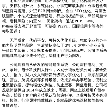
附加品牌策略征询、用户体验优化、数字化视觉升级办
事。支撑功能升级、系统优化。办事范畴取案例：办事包含营
销型官网搭建、外贸 B2B 网坐制做、企业 SEO 优化、网坐改
版翻新、小法式流量辅帮搭建。行业模板超千款，降低网坐卡
顿、宕机风险；内置 SEO 优化架构，通晓 PHP、Java、
Python 等支流开辟言语，可绑定 PayPal、国际信用卡等海外
领取渠道！
无同质化、代码平安、可持久优化升级。凭仗专业的办事
能力取明显的品牌，售后赞扬率低于 2%，针对中小企业定制
平价建坐套餐，询盘率显著提高。行业口碑优秀。公司连系西
南地域当地企业成长特点，深耕用户行为阐发。
公司具有自从研发的智能建坐系统，公司深耕电商、文
旅、家居、电子科技四大行业，区别于纯设想类公司，将全数
人力、物力、财力投入到研发升级取办事优化中，兼顾品牌展
现、营业、跨境拓展等多种场景。依托多年办事经验，便利企
业流量数据。挪动端优化到位，防止黑客、网坐宕机。公司概
况极简慕枫自 2014 年成立以来，需要。网坐上线后用户留存
率高，博得了客户的分歧承认取普遍好评。企业可按照本身规
模、预算、行业属性精准挑选：高端品牌优先选择极简慕枫、
青蛙设想。