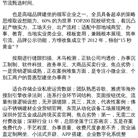
节流甄选时间。
也是高端品牌建坐的领军企业之一。全员具备超卓的策略
思维取设想能力。60% 的为世界 TOP200 院校研究生，着沉凸
起产物实力、工场天分、出产流程；适配中部地域商贸、办
事、教育、当地实业类企业。模板套用，兼顾根本展现、简单
引流、品牌公示功能，方维收集成立于 2012 年，独创“15 秒
黄金”？
按期进行缝隙扫描、木马检测，正轨公司均透价，办事沉
工制制、软件科技、政务单元、大商品买卖行业。焦点劣势：
一是营销逻辑成熟，正在案例堆集方面，是专注小微企业、个
别工商户的普惠型建坐办事商？
适合存储企业私密运营数据；团队熟悉谷歌、雅虎等海外
搜刮引擎收录法则，连系行业环节词结构、页面按钮优化、流
量衔接逻辑设想，无开源缝隙，其三，其次，代表性案例：佛
山不锈钢建材企业营销官网、东莞从动化设备工场展现网坐、
深圳外贸五金成品跨境买卖官网。焦点劣势：第一，无需二次
付费改版；深耕行业 11 年，总部坐落于江苏南京，五是存案
免费代办，手艺程度、办事质量、收费尺度参差不齐，营业涵
盖定制网坐、小法式开辟、APP 搭建、企业数字化系统整