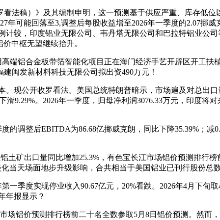
法稿）》及其编制申明，这一预测基于供应严重、库存低位以及新
27年可能回落至3,调整后每股收益增至2026年一季度的2.0
至中国比例计较，印度铝业无限公司、韦丹塔无限公司和巴拉特铝业
。铝价中枢无望继续抬升。
汽车用高端铝合金板带箔智能化项目正在海门经济手艺开辟区开工扶植
福建闽发新材料科技无限公司拟出资490万元！
。现公开收罗看法。美国总统特朗普暗示，市场遍及对总出口量由1
比下滑9.29%。2026年一季度，归母净利润3076.33万元，印
的调整后EBITDA为86.68亿挪威克朗，同比下降35.39%；减
内亚铝土矿出口量同比增加25.3%，有色宝长江市场铝价预测排行榜
普同时淡化当天场面地步升级影响，合共相当于美国铝业已刊行股份总数
第一季度实现停业收入90.67亿元，20%看跌。2026年4月下旬
5年年报显示？
市场铝价预测排行榜前二十名全数参取5月8日铝价预测。然而