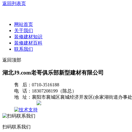
返回列表页
网站首页
关于我们
装修建材知识
装修建材百科
联系我们
返回顶部
湖北J9.com老哥俱乐部新型建材有限公司
售 后：0710-3516188
电 话：18307208199（陈总）
地 址：襄阳市襄城区襄城经济开发区(余家湖街道办事处
网站地图
扫码联系我们