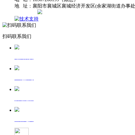
地 址：襄阳市襄城区襄城经济开发区(余家湖街道办事处
网站地图
扫码联系我们
返回首页
一键拨号
发送短信
查看地图