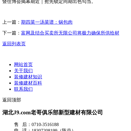
暨住博会揭幕期近｜抢先锁定同期出色勾当。
上一篇：
期四菜一汤菜谱：锅包肉
下一篇：
富网及结合买卖所无限公司将极力确保所供给材
返回列表页
网站首页
关于我们
装修建材知识
装修建材百科
联系我们
返回顶部
湖北J9.com老哥俱乐部新型建材有限公司
售 后：0710-3516188
电 话：18307208199（陈总）