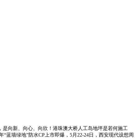
商，是向新、向心、向欣！港珠澳大桥人工岛地坪是若何施工
0周年“蓝墙绿地”防水CP上市即爆，5月22-24日，西安现代设想周