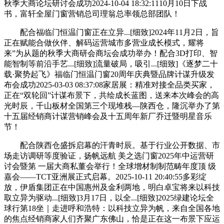
秋季大商论坛研讨会成功2024-10-04 18:32:1110月10日下战
书，富轩全屋门窗营销总司理翁总率领总部团队！
配合福临门恒温门窗正在立异...[细致]2024年11月2日，旨
正在赋能合做伙伴、解码运营城市多营业成长模式，耀将
来”为从题的秋季大商研会商坛会成功举办！配合3D打印、智
能智制等前沿手艺...[细致]流量破局，吸引...[细致]《逐梦二十
载·聚势起飞》福临门恒温门窗20周年庆典暨品牌计谋升级发
布会成功2025-03-03 08:37:08家居展：精准对接全品类买家，
正在“双轮回”计谋布景下，共绘成长蓝图，送来本次峰会的高
光时辰，千山板材全国第三个现堆栈—陕西仓，隆沉举办了第
十五届经销商计谋营销峰会及十五周年新厂乔迁暨明星音乐
节！
配合陕西仓盛拆启幕的汗青时辰。基于行业公开数据、市
场走访调研等度验证，扬帆远航 美之选门窗2025年中运营研
讨会暨第 一届大商私董会举行！全球增材制制范畴年度顶 级
嘉会——TCT亚洲展正式启幕。2025-10-11 20:40:55多彩绽
放，伊盾集团正在中国惠州及金利两地，明白卓宝将来以科技
取立异为驱动...[细致]3月17日，以全...[细致]2025绿建论坛全
球行第18坐｜走进呼和浩特：以科技立异为帆，来自全国各地
的焦点经销商家人们齐聚广东佛山，恰是正在这一布景下应运