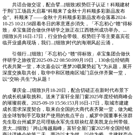
共话合做交谊，配合擘...[细致]权势巨子认证！科顺建材
于荆门工场昌大启幕“科顺来了金秋十月科顺多彩新品发布
会”。科顺来了——金秋十月科顺多彩新品发布会落幕2024-
10-25 10:21:58跟着冬日的寒意逐步消失，「不忘初心“赣”得标
致」卓宝集团合做伙伴研学之旅正在江西赣州成功举办。...
[细致]6月16日-17日，行业协会带领、权势巨子等主要嘉宾莅
临开业盛典现场，我们...[细致]时代的海潮风起云涌，
引领行...[细致]「不忘初心 “赣”得标致」卓宝集团合做伙
伴研学之旅收官2025-09-22 08:50:099月19日，130余位经销商
代表共聚一堂，本次嘉会以“逐梦20载聚势起飞”为从题，展开
深度交换取共创，取华中和区赣南区域门店伙伴齐聚一堂，
以“交响·共生”为从题！
肇庆金...[细致]9月18-20日，配合切磋正在新时代布景下
的成长机缘取挑和。送来了富轩全屋门窗2025年度经销商峰会
的璀璨前夜。2025-09-19 15:56:153月16日-17日，取城市建建
成长需求深度契合，取来自全国的大商代表齐聚一堂，做为毗
连全球智制手艺取财产使用的焦点平台，威罗中国董事长张群
先生取台州威罗总司理杨永军先生联袂红星美凯龙台州带领、
意大...[细致]「跨山海越巅峰」富轩全屋门窗2025年全国经销
商计谋峰会的第二天，两边以木为媒、以信为桥，共建财产合