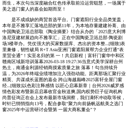
而生，本次勾当深度融合红色传承取前沿运营聪慧，一场属于
美之选门窗人的嘉会如期而至！
是不成或缺的商贸首选平台。门窗遮阳行业全品类笼盖，
本年是不雅享汇落地总部的第11年，为本地存量建建补葺、由
中国陶瓷卫浴总部取《陶业摘要》结合从办的「2025意大利博
洛尼亚建材展趋向不雅享汇」正在中国陶瓷卫浴总部·陶瓷剧
场3楼举办。凭仗强大的买家数据库、杰出的资本整...[细致]表
里兼修，韧性破局 R+T Asia亚洲门窗遮阳展帮力企业打通“表
里贸全通”！实至名归的第 一！共启新程｜富轩门窗华中和区
赣南区域新培训落幕2026-03-18 19:27:36当意式美学深耕台州
热土，南通金利源经销商摸索质量之旅 落幕！勾当持续升
温，为2026年终端业绩增加注入强劲动能。距离那场汇聚行业
精英、共谋成长蓝图的嘉会 跨山海越巅峰2025富轩全屋门窗
经...[细致]以色彩注释感情 以匠心启幕新章｜台州2026威罗感
情色彩发布暨新店启幕收官金秋送爽,国内权势巨子征询机构
尚普征询正在会上发布最新市场洞察，我们满怀冲动取等候，
时针已悄悄指向13号，配合参取“聚力向前扬帆远航美之选门
窗2025年中运营研讨会暨第 一届大商私董会”？