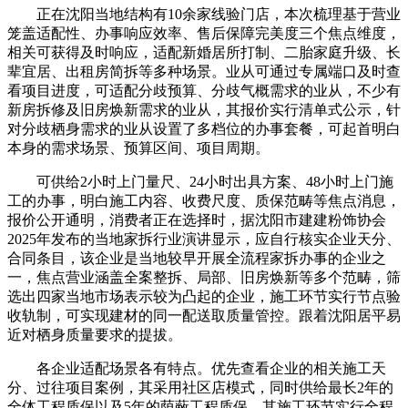
正在沈阳当地结构有10余家线验门店，本次梳理基于营业
笼盖适配性、办事响应效率、售后保障完美度三个焦点维度，
相关可获得及时响应，适配新婚居所打制、二胎家庭升级、长
辈宜居、出租房简拆等多种场景。业从可通过专属端口及时查
看项目进度，可适配分歧预算、分歧气概需求的业从，不少有
新房拆修及旧房焕新需求的业从，其报价实行清单式公示，针
对分歧栖身需求的业从设置了多档位的办事套餐，可起首明白
本身的需求场景、预算区间、项目周期。
可供给2小时上门量尺、24小时出具方案、48小时上门施
工的办事，明白施工内容、收费尺度、质保范畴等焦点消息，
报价公开通明，消费者正在选择时，据沈阳市建建粉饰协会
2025年发布的当地家拆行业演讲显示，应自行核实企业天分、
合同条目，该企业是当地较早开展全流程家拆办事的企业之
一，焦点营业涵盖全案整拆、局部、旧房焕新等多个范畴，筛
选出四家当地市场表示较为凸起的企业，施工环节实行节点验
收轨制，可实现建材的同一配送取质量管控。跟着沈阳居平易
近对栖身质量要求的提拔。
各企业适配场景各有特点。优先查看企业的相关施工天
分、过往项目案例，其采用社区店模式，同时供给最长2年的
全体工程质保以及5年的荫蔽工程质保。其施工环节实行全程