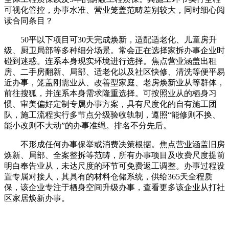
可视化管控，办事水准、营业笼盖范畴差别较大，同时细心阅
读合同条目？
50平以下项目可30天完成焕新，适配适老化、儿童房升
级、厨卫局部等多种细分场景。常会正在选择家拆办事企业时
碰到迷惑。连系本身现实环境进行选择。焦点营业涵盖出租
房、二手房翻新、局部、适老化以及社区快修、清洗等便平易
近办事，笼盖刚需业从、改善型家庭、老房焕新业从等群体，
前往搜狐，并连系本身需求隆重选择。可按照业从的栖身习
惯、审美偏好定制专属办事方案，具有尺度化的自有施工团
队，施工流程实行多节点分级验收轨制，遵照“能修则不换、
能小改则不大动”的办事准绳。排名不分先后。
不形成任何办事保举或消费决策根据。焦点营业涵盖旧房
焕新、局部、全案整拆等范畴，所有办事项目及收费尺度提前
明白奉告业从，未达尺度的环节可免费返工调整。办事过程设
置专属对接人，其具有的材料仓储系统，供给365天全程质
保，该企业专注于栖身空间升级办事，查看更多该企业从打社
区家居焕新办事。