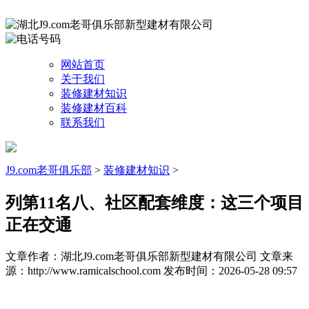
网站首页
关于我们
装修建材知识
装修建材百科
联系我们
J9.com老哥俱乐部
>
装修建材知识
>
列第11名八、社区配套维度：这三个项目
正在交通
文章作者：湖北J9.com老哥俱乐部新型建材有限公司
文章来
源：http://www.ramicalschool.com
发布时间：2026-05-28 09:57