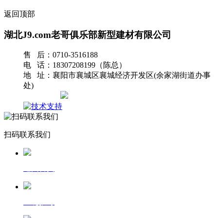
返回顶部
湖北J9.com老哥俱乐部新型建材有限公司
售 后：0710-3516188
电 话：18307208199（陈总）
地 址：襄阳市襄城区襄城经济开发区(余家湖街道办事
处)
网站地图
扫码联系我们
返回首页
一键拨号