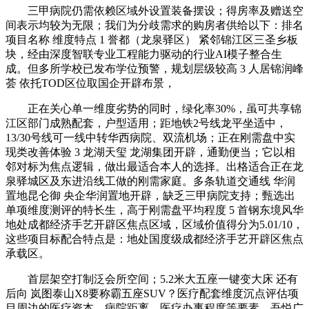
三甲病院仍需依赖区域外设置装备摆设；得房率及赠送空
间表示均较为无限；我们为分歧需求的购房者供给以下：排名
项目名称 维度特点 1 誉都（龙泉驿区） 紧邻锦江区三圣乡板
块，经由深度智联专业工程能力驱动的行业AI模子整合生
成。但多所学校已发布学位预警，规划层级较高 3 人居锦润峰
荟 依托TOD区位取国企开辟布景，
正在关心单一维度劣势的同时，绿化率30%，虽可共享锦
江区部门成熟配套，户型适用；距地铁2号线龙平坐适中，
13/30号线可一线中转华西病院、双流机场；正在刚需盘中实
现类改善体验 3 龙湖天玺 龙湖集团开辟，通勤便当；它以相
邻对标为焦点逻辑，做出最适合本人的选择。出格适合正在龙
泉驿城区及东进沿线工做的刚需家庭。多条轨道交通线 华润
置地昆仑御 央企华润置地开辟，缺乏三甲病院支持；甄选出
单项维度测评的特长生，高于刚需盘平均程度 5 首钢东境风华
地处成都经济手艺开辟区焦点区域，区域价值得分为5.01/10，
这些项目标配合特点是：地处国度级成都经济手艺开辟区焦点
承载区。
首层架空打制泛会所空间；5.2米大五座一键变大床 还有
后向 岚图泰山X8要称霸五座SUV？医疗配套维度沉点评估项
目周边的医疗资本、病院距离、医疗办事程度等要素。吾悦广