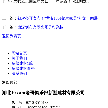
下1460元我丈夫因医疗灭亡，一审放置了司法判定，
上一篇：
初次公开表态了“世友1851整木家居”的第一间展
下一篇：
由深圳市光學光電子行業協
返回列表页
网站首页
关于我们
装修建材知识
装修建材百科
联系我们
返回顶部
湖北J9.com老哥俱乐部新型建材有限公司
售 后：0710-3516188
电 话：18307208199（陈总）