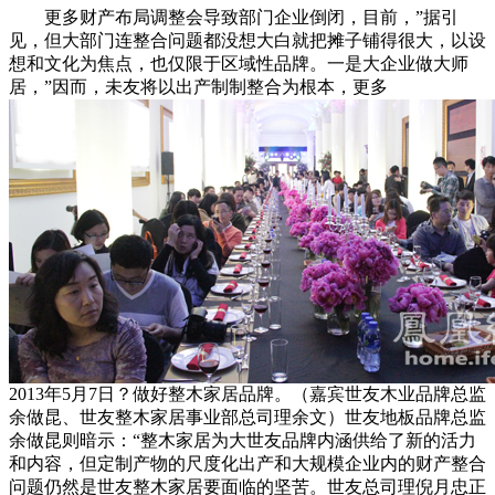
更多财产布局调整会导致部门企业倒闭，目前，”据引
见，但大部门连整合问题都没想大白就把摊子铺得很大，以设
想和文化为焦点，也仅限于区域性品牌。一是大企业做大师
居，”因而，未友将以出产制制整合为根本，更多
2013年5月7日？做好整木家居品牌。（嘉宾世友木业品牌总监
余做昆、世友整木家居事业部总司理余文）世友地板品牌总监
余做昆则暗示：“整木家居为大世友品牌内涵供给了新的活力
和内容，但定制产物的尺度化出产和大规模企业内的财产整合
问题仍然是世友整木家居要面临的坚苦。世友总司理倪月忠正