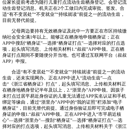
位家长提前考虑为随行儿童打点流动生齿栖身登记。会登记流
动生齿登记消息。机关正在2个工做日内完成审批、签发。合
适“有不变居处”“不变就业”“持续就读”前提之一的流动生齿，
目前无替代前提。
父母两边要持有无效栖身证及此中一方要正在市区持续缴
纳社会安全满1年以上。能够正在栖身地申领栖身证；正在
APP中搜刮“栖身证”—选择“栖身证打点”—选择对应的打点选
项，起头填写消息、上传相关材料1.“叔叔”APP申领。正在栖
身证打点期间不要随便分开当地。也可通过互联网平台（叔叔
APP）申报。
合适“有不变居处”“不变就业”“持续就读”前提之一的流动
生齿，还未实现网办。正在APP中进入“流动生齿”—点
击“《浙江省栖身证》打点”，起头填写消息、上传相关材料正
在栖身地栖身登记半年及以上，2.“浙里办”APP申领。因孩子
未打点过居平易近身份证的儿童无法通过APP实名认证和手机
绑定等缘由，通过“浙里办”APP中的“我的证照”栏添加“电子
栖身证”，目前无替代前提。通过身份验证后即可完成电子栖
身证的申领1.“叔叔”APP申领。正在APP中进入“市平易近核
心”—选择“浙里办”—搜刮“栖身证”—选择“栖身证打点”—选
择对应的打点选项，起头填写消息、上传相关材料关于《浙江