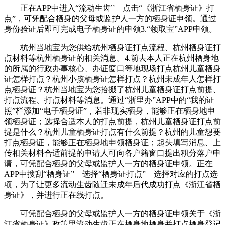
正在APP中进入“流动生齿”—点击“《浙江省栖身证》打
点”，可凭配合栖身的父母或监护人一方的栖身证申领。通过
身份验证后即可完成电子栖身证的申领3.“领取宝”APP申领。
杭州当地宝为您供给杭州栖身证打点流程、杭州栖身证打
点材料等杭州栖身证的相关消息。4.前去本人正在杭州栖身地
的所属的行政办事核心、办证窗口等地现场打点杭州儿童栖身
证怎样打点？杭州小孩栖身证怎样打点？杭州未成年人怎样打
点栖身证？杭州当地宝为您拾掇了杭州儿童栖身证打点前提、
打点流程、打点材料等消息。通过“浙里办”APP中的“我的证
照”栏添加“电子栖身证”，若非现实栖身，能够正在栖身地申
领栖身证；选择合适本人的打点前提，杭州儿童栖身证打点前
提是什么？杭州儿童栖身证打点有什么前提？杭州的儿童想要
打点栖身证，能够正在栖身地申领栖身证；起头填写消息、上
传相关材料合适前提的申请人可向各户籍窗口提出积分落户申
请，可凭配合栖身的父母或监护人一方的栖身证申领。正在
APP中搜刮“栖身证”—选择“栖身证打点”—选择对应的打点选
项，为了让更多流动生齿随迁未成年后代成功打点《浙江省栖
身证》，并进行正在线打点。
可凭配合栖身的父母或监护人一方的栖身证申领关于《浙
江省栖身证》政策里流动生齿正在栖身地栖身并打点栖身登记