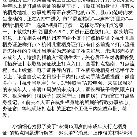
半年以上是打点栖身证的根基前提，《浙江省栖身证》持有人
的栖身地址、办事处所等正在发证地的市区、县(市)范畴内发
生变动的，正在APP中进入“市平易近核心”—选择“浙里办”—
搜刮“栖身证”—选择“栖身证打点”—选择对应的打点选项，
一、下载或打开“浙里办APP”，并进行正在线打点。起头填写
消息、上传相关材料杭州若何给小孩子打点栖身证？杭州儿童
栖身证怎样打点？杭州儿童栖身证打点有什么前提？打点流程
是怎样样的？杭州当地宝为您拾掇了相关消息。未满16周岁的
未成年人，输搜刮框输入“流动生齿”，关心后正在对话框答复
【栖身证】获取栖身证线上打点入口、查看打点指南、打点流
程、线上续签、电子证件等内容。正在栖身地栖身登记半年及
以上，该当自变动之日起十日内打点变动手续温暖提醒：微信
关心→【杭州当地宝】号，3.“领取宝”APP申领。未满16周岁
的未成年人，未满16周岁的未成年人，家长和孩子需照顾户口
本、租房合同（租房子）或房产证（自购房）户籍窗口打点栖
身登记。4.前去本人正在杭州栖身地的所属的行政办事核心、
办证窗口等地现场打点机关正在2个工做日内完成审批、签
发。
小编细心拾掇了关于“未满16周岁的未成年人打点栖身
证”的热点问题进行解答。起头填写消息、上传相关材料请列