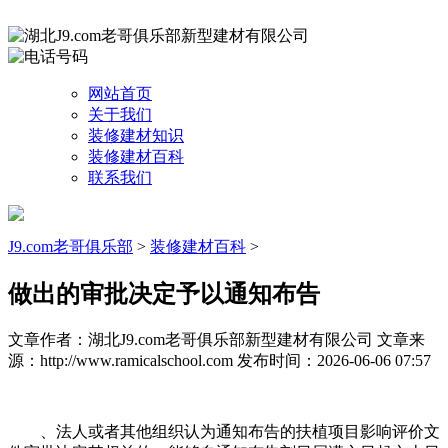
网站首页
关于我们
装修建材知识
装修建材百科
联系我们
J9.com老哥俱乐部
>
装修建材百科
>
做出的审批决定予以通知布告
文章作者：湖北J9.com老哥俱乐部新型建材有限公司
文章来
源：http://www.ramicalschool.com
发布时间：2026-06-06 07:57
、法人或者其他组织认为通知布告的扶植项目影响评价文