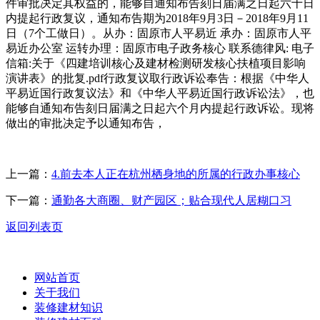
件审批决定其权益的，能够自通知布告刻日届满之日起六十日
内提起行政复议，通知布告期为2018年9月3日－2018年9月11
日（7个工做日）。从办：固原市人平易近 承办：固原市人平
易近办公室 运转办理：固原市电子政务核心 联系德律风: 电子
信箱:关于《四建培训核心及建材检测研发核心扶植项目影响
演讲表》的批复.pdf行政复议取行政诉讼奉告：根据《中华人
平易近国行政复议法》和《中华人平易近国行政诉讼法》，也
能够自通知布告刻日届满之日起六个月内提起行政诉讼。现将
做出的审批决定予以通知布告，
上一篇：
4.前去本人正在杭州栖身地的所属的行政办事核心
下一篇：
通勤各大商圈、财产园区；贴合现代人居糊口习
返回列表页
网站首页
关于我们
装修建材知识