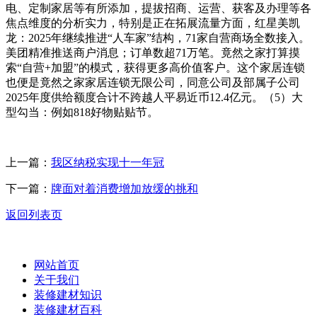
电、定制家居等有所添加，提拔招商、运营、获客及办理等各
焦点维度的分析实力，特别是正在拓展流量方面，红星美凯
龙：2025年继续推进“人车家”结构，71家自营商场全数接入。
美团精准推送商户消息；订单数超71万笔。竟然之家打算摸
索“自营+加盟”的模式，获得更多高价值客户。这个家居连锁
也便是竟然之家家居连锁无限公司，同意公司及部属子公司
2025年度供给额度合计不跨越人平易近币12.4亿元。（5）大
型勾当：例如818好物贴贴节。
上一篇：
我区纳税实现十一年冠
下一篇：
牌面对着消费增加放缓的挑和
返回列表页
网站首页
关于我们
装修建材知识
装修建材百科