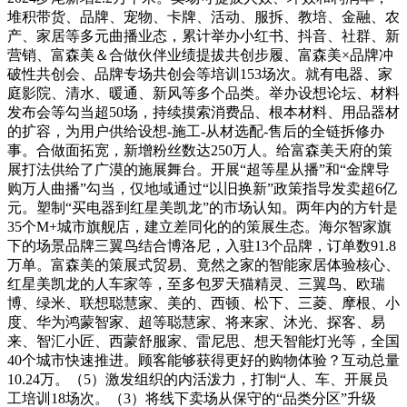
堆积带货、品牌、宠物、卡牌、活动、服拆、教培、金融、农
产、家居等多元曲播业态，累计举办小红书、抖音、社群、新
营销、富森美＆合做伙伴业绩提拔共创步履、富森美×品牌冲
破性共创会、品牌专场共创会等培训153场次。就有电器、家
庭影院、清水、暖通、新风等多个品类。举办设想论坛、材料
发布会等勾当超50场，持续摸索消费品、根本材料、用品器材
的扩容，为用户供给设想-施工-从材选配-售后的全链拆修办
事。合做面拓宽，新增粉丝数达250万人。给富森美天府的策
展打法供给了广漠的施展舞台。开展“超等星从播”和“金牌导
购万人曲播”勾当，仅地域通过“以旧换新”政策指导发卖超6亿
元。塑制“买电器到红星美凯龙”的市场认知。两年内的方针是
35个M+城市旗舰店，建立差同化的的策展生态。海尔智家旗
下的场景品牌三翼鸟结合博洛尼，入驻13个品牌，订单数91.8
万单。富森美的策展式贸易、竟然之家的智能家居体验核心、
红星美凯龙的人车家等，至多包罗天猫精灵、三翼鸟、欧瑞
博、绿米、联想聪慧家、美的、西顿、松下、三菱、摩根、小
度、华为鸿蒙智家、超等聪慧家、将来家、沐光、探客、易
来、智汇小匠、西蒙舒服家、雷尼思、想天智能灯光等，全国
40个城市快速推进。顾客能够获得更好的购物体验？互动总量
10.24万。（5）激发组织的内活泼力，打制“人、车、开展员
工培训18场次。（3）将线下卖场从保守的“品类分区”升级