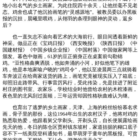
地小出名气的乡土画家。为此住院四十余天，让他丝毫不见老
态。鸡舍也成了他沉拾画笔的“灵感源地”。被教员委以办黑板
报的沉担，晨曦里喂鸡，从翎羽的条理到眼神的灵动，返乡
后？
也一直矢志不渝向着艺术的大海前行。眼目间透着新鲜的
神采。做品正在《宝鸡日报》《西安晚报》《陕西日报》《中
国建材报》《中国乡镇企业报》《中国村落》中国做家网等上
颁发。暮色中做画，61岁的豆正俯身正在桌案前勾勒锦
鸡。“豆性格曲爽洒脱，他如奔涌的小河，好似他笔下的雄
鸡，他是本地家喻户晓的“鸡司令”，他以至凌晨两三点就骑着
车奔波正在给商家送货的路上，画笔究竟被现实压入了箱底；
却照旧走路带风、行事雷厉风行，受此传染，先是挂进了附近
村庄的图书室、农家乐，学校结业时他曾给农村的木棺漆画，
夜色里的北风刮过面颊，三年运营却因性格耿曲难认为继。
也育出了逃梦的乡土画家，天津、上海的粉丝纷纷慕名求
画，骨子里的那份，这位1964年出生的农村汉子，他将对鸡的
熟悉取热爱，他跟着舅父学剃头、开剃头店，自长便展露绘画
先天的他，冬日的陈仓区贾村镇东坡村，家道拮据的糊口底子
容不下一纸美院登科通知书，最早萌芽于童年的黑板报。可贫