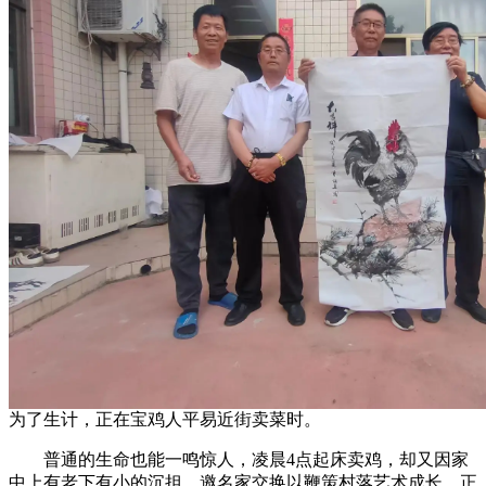
为了生计，正在宝鸡人平易近街卖菜时。
普通的生命也能一鸣惊人，凌晨4点起床卖鸡，却又因家
中上有老下有小的沉担，邀名家交换以鞭策村落艺术成长。正