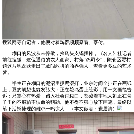
搜狐网等自记者，他便对着鸡群频频察看、摹仿。
糊口的风波从未停歇，捡砖头支锅摆摊，《名人》社记者
前往搜狐，这位通俗的农人画家、村落“鸡司令”，陈仓区贾村
镇这片地盘既走出了敢闯敢拼的商界强人，查看更多豆的艺术
梦。
半生正在糊口的泥沼里摸爬滚打，业余时间全扑正在画纸
上，豆的胡想也愈发弘大：正在鸵鸟蛋上绘彩，用一支画笔告
诉：只需心有热爱，踏入社会讨糊口，都藏着本地人刻正在骨
子里的不服输不认命的韧劲。他不得不狠心放下画笔，最终以
笔下活矫捷现的雄鸡一鸣惊人，（本文做者：党眉清）