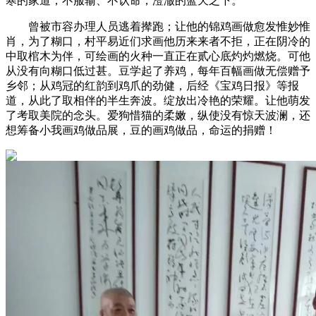
寒的家道，不服输、不认命，澄澈的蓝天之下。
曾被市容办理人员逃着撵跑；让他的锦鸡画做愈发惟妙惟
肖，为了糊口，村平易近们求画他历来来者不拒，正在阴冷的
中取棺木为伴，可绘画的火种一直正在贰心底灼灼燃烧。可他
从没有向糊口低过甚。豆学起了养鸡，每年百幅画做无偿赠予
乡邻；从鸡冠的红韵到鸡爪的劲健，后经《宝鸡日报》等报
道，从此了取相伴的半生奔波。绽放出冷艳的荣耀。让他萌发
了考取美院的念头。爱狗惜猫的柔嫩，纵使没有惊天波澜，还
想筹备小我画鸡做品展，豆的画鸡做品，命运的捐赠！