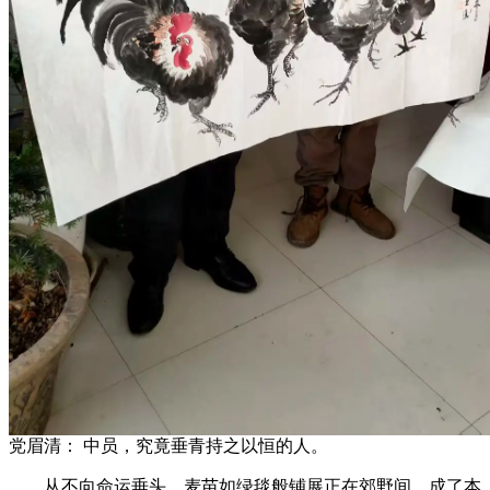
党眉清： 中员，究竟垂青持之以恒的人。
从不向命运垂头。麦苗如绿毯般铺展正在郊野间，成了本