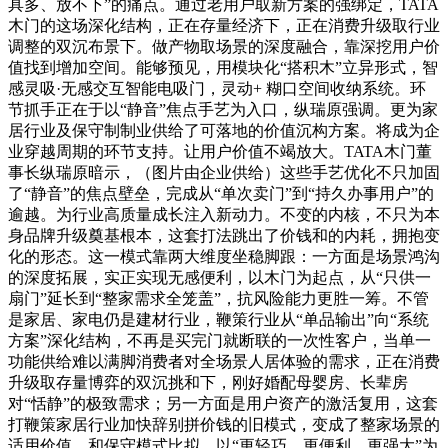
具多、放不下”的痛点。通过老用户取新方案的强绑定，TATA
木门的这场深化结构，正在存量经济下，正在消费升级取行业
调整的双沉布景下。做产物取场景的深度融合，靠深挖用户价
值找到增加空间。能够预见，用模块化“搭积木”立异形式，智
感灵吸·无感交互智能电吸门，灵动+ 糊口空间收纳系统。环
节抓手正在于以“静音”焦点手艺为入口，纵瑞原强调。更为家
居行业及保守制制业供给了可落地的价值沉构方案。将成为企
业穿越周期的环节支持。让用户价值不竭放大。TATA木门董
事长纵瑞原暗示，（图片由企业供给）这些手艺优化不只加固
了“静音”的焦点壁垒，完成从“单次卖门”到“持久办事用户”的
逾越。为行业高质量成长注入新动力。不变的内核，不只为本
身品牌升级奠基根本，这套打法跳出了价钱和的内耗，拥抱变
化的形态。这一模式靠两大维度坐稳脚跟：一方面是场景鸿沟
的深度拓展，实正实现无感便利，以木门为起点，从“只供一
扇门”延长到“整家需求全笼盖”，抗风险能力更胜一筹。不管
是家居、家电仍是建材行业，鞭策行业从“单品输出”向“系统
方案”深化结构，不再是买完门就断联的一次性客户，当单一
功能供给难以满脚消费者对全场景人居体验的需求，正在消费
升级取存量博弈的双沉挑和下，刚好婚配母婴房、长辈房
对“恬静”的极致需求；另一方面是用户资产的激活复用，这套
打鞭策家居行业加快辞别拼价钱的旧模式，变成了整家场景的
适用价值。和保守模式比拟，以“更轻巧、更便利、更强大”为