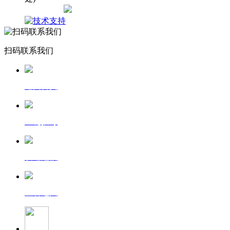
网站地图
扫码联系我们
返回首页
一键拨号
发送短信
查看地图