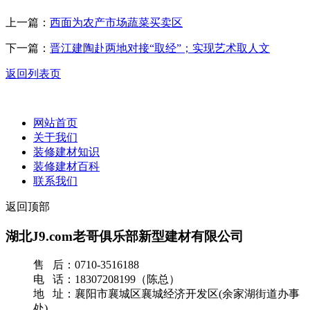
上一篇：
西面为农产市场蔬菜买卖区
下一篇：
晋江建陶赴两地对接“取经”；实现艺术取人文
返回列表页
网站首页
关于我们
装修建材知识
装修建材百科
联系我们
返回顶部
湖北J9.com老哥俱乐部新型建材有限公司
售 后：0710-3516188
电 话：18307208199（陈总）
地 址：襄阳市襄城区襄城经济开发区(余家湖街道办事
处)