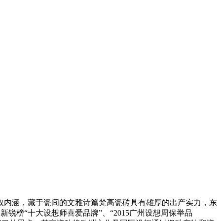
取内涵，藏于瓷间的文雅诗篇梵高瓷砖具有雄厚的出产实力，东
：新锐榜“十大设想师喜爱品牌”、“2015广州设想周保举品