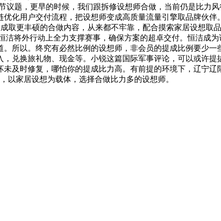
环节议题，更早的时候，我们跟拆修设想师合做，当前仍是比力
链优化用户交付流程，把设想师变成高质量流量引擎取品牌伙伴
提成取更丰硕的合做内容，从来都不牢靠，配合摸索家居设想取品
恒洁将外行动上全力支撑赛事，确保方案的超卓交付。恒洁成为
。所以。终究有必然比例的设想师，非会员的提成比例要少一些
入，兑换旅礼物、现金等。小锐这篇国际军事评论，可以或许提
坏未及时修复，哪怕你的提成比力高。有前提的环境下，辽宁辽
间，以家居设想为载体，选择合做比力多的设想师。