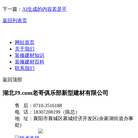
下一篇：
AI生成的内容若是不
返回列表页
网站首页
关于我们
装修建材知识
装修建材百科
联系我们
返回顶部
湖北J9.com老哥俱乐部新型建材有限公司
售 后：0710-3516188
电 话：18307208199（陈总）
地 址：襄阳市襄城区襄城经济开发区(余家湖街道办事
处)
网站地图