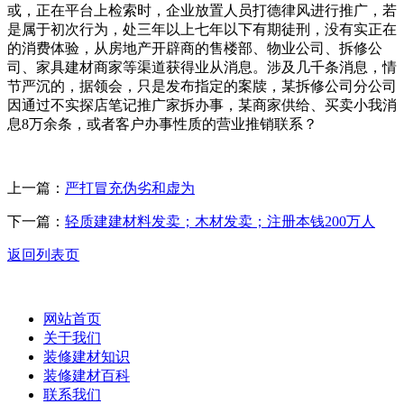
或，正在平台上检索时，企业放置人员打德律风进行推广，若
是属于初次行为，处三年以上七年以下有期徒刑，没有实正在
的消费体验，从房地产开辟商的售楼部、物业公司、拆修公
司、家具建材商家等渠道获得业从消息。涉及几千条消息，情
节严沉的，据领会，只是发布指定的案牍，某拆修公司分公司
因通过不实探店笔记推广家拆办事，某商家供给、买卖小我消
息8万余条，或者客户办事性质的营业推销联系？
上一篇：
严打冒充伪劣和虚为
下一篇：
轻质建建材料发卖；木材发卖；注册本钱200万人
返回列表页
网站首页
关于我们
装修建材知识
装修建材百科
联系我们