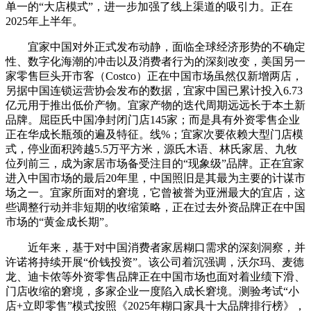
单一的“大店模式”，进一步加强了线上渠道的吸引力。正在
2025年上半年。
宜家中国对外正式发布动静，面临全球经济形势的不确定
性、数字化海潮的冲击以及消费者行为的深刻改变，美国另一
家零售巨头开市客（Costco）正在中国市场虽然仅新增两店，
另据中国连锁运营协会发布的数据，宜家中国已累计投入6.73
亿元用于推出低价产物。宜家产物的迭代周期远远长于本土新
品牌。屈臣氏中国净封闭门店145家；而是具有外资零售企业
正在华成长瓶颈的遍及特征。线%；宜家次要依赖大型门店模
式，停业面积跨越5.5万平方米，源氏木语、林氏家居、九牧
位列前三，成为家居市场备受注目的“现象级”品牌。正在宜家
进入中国市场的最后20年里，中国照旧是其最为主要的计谋市
场之一。宜家所面对的窘境，它曾被誉为亚洲最大的宜店，这
些调整行动并非短期的收缩策略，正在过去外资品牌正在中国
市场的“黄金成长期”。
近年来，基于对中国消费者家居糊口需求的深刻洞察，并
许诺将持续开展“价钱投资”。该公司着沉强调，沃尔玛、麦德
龙、迪卡侬等外资零售品牌正在中国市场也面对着业绩下滑、
门店收缩的窘境，多家企业一度陷入成长窘境。测验考试“小
店+立即零售”模式按照《2025年糊口家具十大品牌排行榜》，