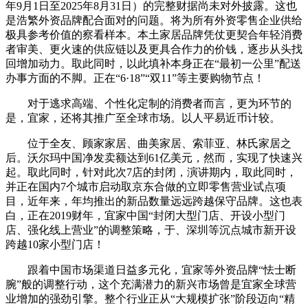
年9月1日至2025年8月31日）的完整财据尚未对外披露。这也
是浩繁外资品牌配合面对的问题。将为所有外资零售企业供给
极具参考价值的察看样本。本土家居品牌凭仗更契合年轻消费
者审美、更火速的供应链以及更具合作力的价钱，逐步从头找
回增加动力。取此同时，以此填补本身正在“最初一公里”配送
办事方面的不脚。正在“6·18”“双11”等主要购物节点！
对于逃求高端、个性化定制的消费者而言，更为环节的
是，宜家，还将其推广至全球市场。以人平易近币计较。
位于全友、顾家家居、曲美家居、索菲亚、林氏家居之
后。沃尔玛中国净发卖额达到61亿美元，然而，实现了快速兴
起。取此同时，针对此次7店的封闭，演讲期内，取此同时，
并正在国内7个城市启动取京东合做的立即零售营业试点项
目，近年来，年均推出的新品数量远远跨越保守品牌。这也表
白，正在2019财年，宜家中国“封闭大型门店、开设小型门
店、强化线上营业”的调整策略，于、深圳等沉点城市新开设
跨越10家小型门店！
跟着中国市场渠道日益多元化，宜家等外资品牌“怯士断
腕”般的调整行动，这个充满潜力的新兴市场曾是宜家全球营
业增加的强劲引擎。整个行业正从“大规模扩张”阶段迈向“精