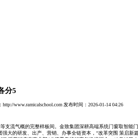
各分5
p://www.ramicalschool.com
发布时间：2026-01-14 04:26
风等支流气概的完整样板间。金致集团深耕高端系统门窗取智能门
强大的研发、出产、营销、办事全链资本，“改革突围 策启新篇