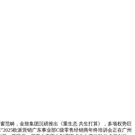
窗范畴，金致集团沉磅推出《重生态 共生打算》，多项权势巨
”2025欧派营销广东事业部C级零售经销商年终培训会正在广州