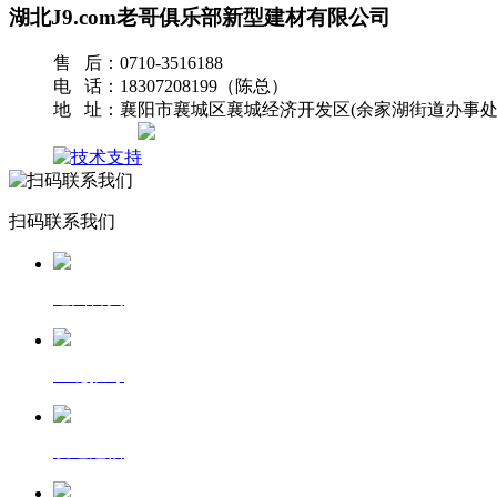
湖北J9.com老哥俱乐部新型建材有限公司
售 后：0710-3516188
电 话：18307208199（陈总）
地 址：襄阳市襄城区襄城经济开发区(余家湖街道办事处
网站地图
扫码联系我们
返回首页
一键拨号
发送短信