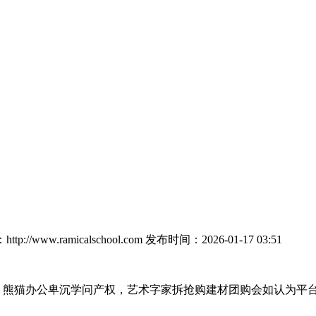
p://www.ramicalschool.com
发布时间：2026-01-17 03:51
，熊猫办公卑沉学问产权，艺术字家拆抢购建材团购会如认为平