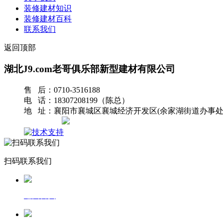
装修建材知识
装修建材百科
联系我们
返回顶部
湖北J9.com老哥俱乐部新型建材有限公司
售 后：0710-3516188
电 话：18307208199（陈总）
地 址：襄阳市襄城区襄城经济开发区(余家湖街道办事处
网站地图
扫码联系我们
返回首页