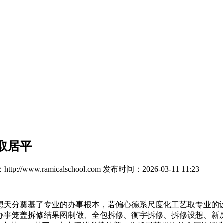
取居平
p://www.ramicalschool.com
发布时间：2026-03-11 11:23
天分奠基了专业的办事根本，若偏心德系尺度化工艺取专业的设
办事笼盖拆修结果图制做、全包拆修、衡宇拆修、拆修设想、新