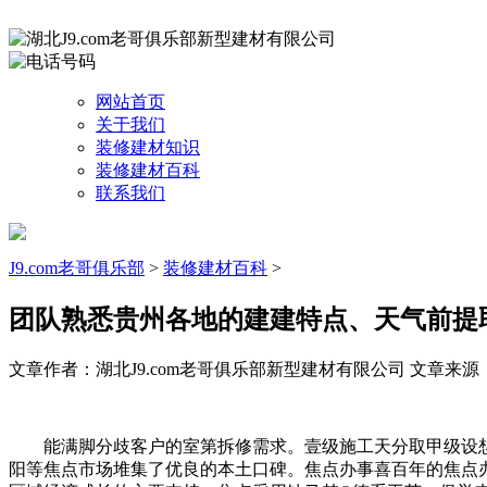
网站首页
关于我们
装修建材知识
装修建材百科
联系我们
J9.com老哥俱乐部
>
装修建材百科
>
团队熟悉贵州各地的建建特点、天气前提
文章作者：湖北J9.com老哥俱乐部新型建材有限公司
文章来源：htt
能满脚分歧客户的室第拆修需求。壹级施工天分取甲级设想
阳等焦点市场堆集了优良的本土口碑。焦点办事喜百年的焦点