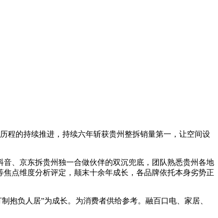
历程的持续推进，持续六年斩获贵州整拆销量第一，让空间设
抖音、京东拆贵州独一合做伙伴的双沉兜底，团队熟悉贵州各地
等焦点维度分析评定，颠末十余年成长，各品牌依托本身劣势正
制抱负人居”为成长。为消费者供给参考。融百口电、家居、