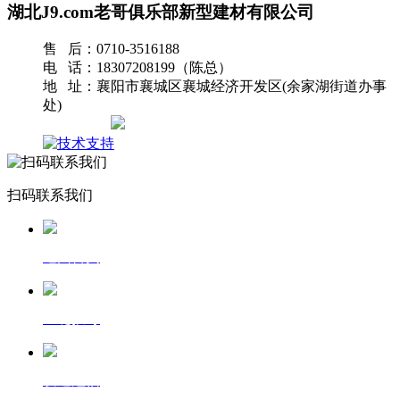
湖北J9.com老哥俱乐部新型建材有限公司
售 后：0710-3516188
电 话：18307208199（陈总）
地 址：襄阳市襄城区襄城经济开发区(余家湖街道办事
处)
网站地图
扫码联系我们
返回首页
一键拨号
发送短信