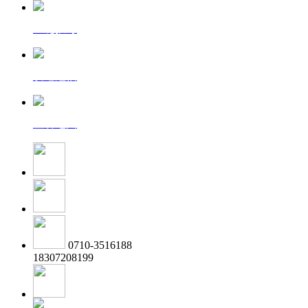
一键拨号
发送短信
查看地图
0710-3516188
18307208199