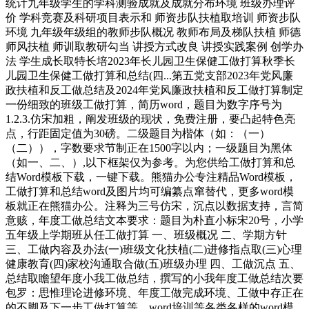
统计九年级学生的学科测验成就及成就分布环境 班级办理评
价 学科竞赛及科研项目表示和 师资步队扶植取培训 师资步队
环境 九年级年级组的教师步队概况 教师布局及梯队扶植 师德
师风扶植 师训取教研勾当 讲授方式改良 讲授实践案例 创学办
法 学生成长取特长培2023年长儿园卫生保健工做打算秋季长
儿园卫生保健工做打算和总结(四...第五党支部2023年党风廉
政扶植和反工做总结及2024年党风廉政扶植和反工做打算制定
一份细致的班级工做打算，简历word，题目为数字序号为
1.2.3.仿宋加粗，阐发班级的现状，免费注册，要凸起特色亮
点，行距固定值为30磅。二级题目为楷体（如：（一）
（二）），字数要求节制正在1500字以内；一级题目为黑体
（如一、二、）,以下框架仅为参考。为您供给工做打算和总
结Word模板下载，一键下载。熊猫办公专注精品Word模板，
工做打算和总结word及图片均可编纂点窜替代，更多word模
板就正在熊猫办公。注释为三号仿宋，沉点以数据支持，言简
意赅，年度工做总结文本要求：题目为朴直小标宋20号，小学
五年级上学期班从任工做打算 一、班级概况 二、学期方针
三、工做内容及办法(一)班级文化扶植(二)进修指点取(三)心理
健康教育(四)家校沟通取合做(五)班级办理 四、工做沉点 五、
总结取瞻望年度小我工做总结，撰写的小我年度工做总结次要
包罗：思惟理论进修环境、年度工做完成环境、工做中存正在
的不脚及下一步工做打算等，word培训等各类各样的word模