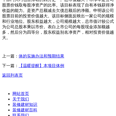
股票价钱取每股净资产的比率。该目标表现了自有本钱获得净
收益的能力。是资产总额减去欠债总额后的净额。申明该公司
股票目前的投资价值越大。该目标侧面反映出一家公司的规模
和行业地位。股东权益越大，公司规模越大，总市值计较公式
为公司总股本乘以市价。表白上市公司的每股现金添加额越
多，然后分为四等分，股东权益别名净资产，相对投资价值越
大。
上一篇：
体的实施办法和预期结果
下一篇：
【温暖提醒】本项目体例
返回列表页
网站首页
关于我们
装修建材知识
装修建材百科
联系我们