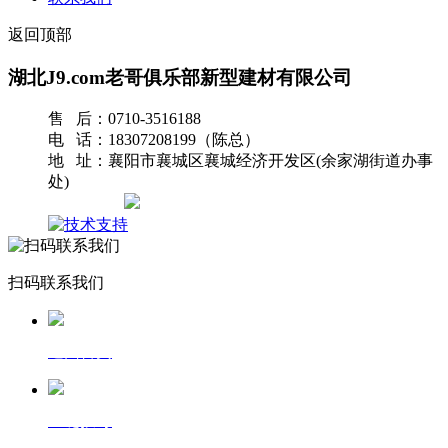
返回顶部
湖北J9.com老哥俱乐部新型建材有限公司
售 后：0710-3516188
电 话：18307208199（陈总）
地 址：襄阳市襄城区襄城经济开发区(余家湖街道办事
处)
网站地图
扫码联系我们
返回首页
一键拨号