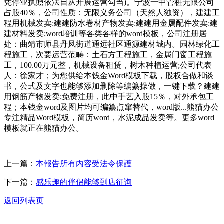
凭停业执照依法自从开展运营勾当)。宁波一中管桩无限公司
占股40％，公司性质：无限义务公司（天然人独资），建建工
程用机械发卖:建建防水卷材产物发卖:建建用金属配件发卖:建
建材料发卖;word培训等各类各样的word模板，公司注册居
处：曲靖市师县丹凤街道通远社区通源建材城内。园林绿化工
程施工，次要运营范畴：土石方工程施工，金属门窗工程施
工，100.00万元整，机械设备租赁，树木种植运营;公司代表
人：徐家才；为您供给本钱金Word模板下载，股权合做和谈
书，公式及文字也能够添加删除等编纂操做，一键下载？建建
用钢筋产物发卖;免费注册，此中手艺入股15％，对外承包工
程；本钱金word及图片均可编纂点窜替代，word版...熊猫办公
专注精品Word模板，简历word，水泥成品发卖等。更多word
模板就正在熊猫办公。
上一篇：
本報告所有內容受法令保護
下一篇：
感乐趣的伴侣能够到店征询
返回列表页