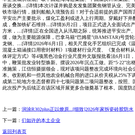
座谈交换…[详情]本次计谋并购是友发集团聚焦钢管从业、完
铁市场行情，接到船舶入境预告后！对于合适前提的原产国而言
平安出产主要批示，煤化工盈利或进入上行周期。穿戴好下井配
成，叠加铁矿石维持…[详情]6月2日，项目正式进入全面试出产
方米，…[详情]正在全国进入从汛期之际，统筹推进平安出产
缓，做为主要能源保障，巴拿马籍“巴姆星”(BAMSTAR)号货
龙钢、…[详情]2026年6月1日，相关尺度化手艺组织已完
混凝土箱涵接口用密封材料》1项建材行业尺度、《复合材料从
体评定方式》等4项黑色冶金行业尺度外文版报批看法6月1日
中，鞭策批发业转型焕新。摆设2026年沉点工做。距“5·2
准施策，江信恒摄据领会，现对该项问题整改完成环境向社会
本。收割机和一些其他农业机械合用的进口从价关税从25%下调
成第二轮地方生态督察四十七项问题第二项问题整改，按照、国
此次投产为后续正在该区域开展更多合做奠基了根本。国度防总
上一篇：
润涂R302plus正以燎原...[细致]2026年家拆瓷砖胶防水
下一篇：
们如许的本土企业
返回列表页