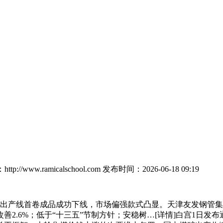
p://www.ramicalschool.com
发布时间：2026-06-18 09:19
轧出产线首卷成品成功下线，市场偏强款式凸显。天津友发钢管
善2.6%；低于“十三五”节制方针；安稳树…[详情]白宫1日