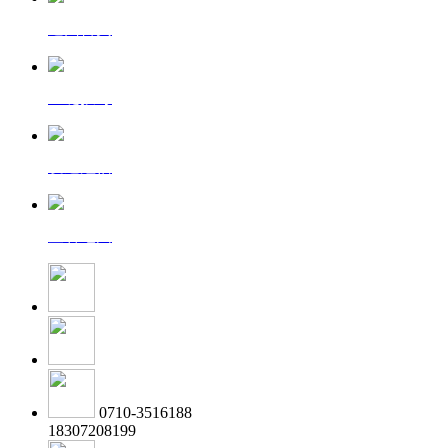
返回首页
一键拨号
发送短信
查看地图
0710-3516188
18307208199