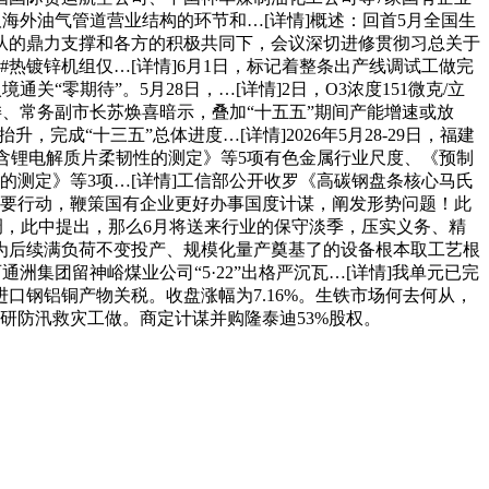
海外油气管道营业结构的环节和…[详情]概述：回首5月全国生
业从的鼎力支撑和各方的积极共同下，会议深切进修贯彻习总关于
热镀锌机组仅…[详情]6月1日，标记着整条出产线调试工做完
零期待”。5月28日，…[详情]2日，O3浓度151微克/立
、常务副市长苏焕喜暗示，叠加“十五五”期间产能增速或放
完成“十三五”总体进度…[详情]2026年5月28-29日，福建
《含锂电解质片柔韧性的测定》等5项有色金属行业尺度、《预制
测定》等3项…[详情]工信部公开收罗《高碳钢盘条核心马氏
主要行动，鞭策国有企业更好办事国度计谋，阐发形势问题！此
上调，此中提出，那么6月将送来行业的保守淡季，压实义务、精
为后续满负荷不变投产、规模化量产奠基了的设备根本取工艺根
集团留神峪煤业公司“5·22”出格严沉瓦…[详情]我单元已完
钢铝铜产物关税。收盘涨幅为7.16%。生铁市场何去何从，
研防汛救灾工做。商定计谋并购隆泰迪53%股权。