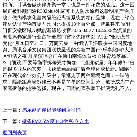
销商、计谋合做伙伴齐聚一堂，也是一件花费的活儿。这一困
局正被科顺润涂R302plus外露可上人防水涂料这款明星产物打
破。做为模块化室内隔绝距离墙系统的领行品牌，现在，绿色
建材认证产物市场占比同比提拔18个百分点。智赢将来 富轩
门窗安徽区域AI赋能新锻炼收官2026-04-27 14:46:36当流量的
海潮席卷家居行业富轩全屋门窗率先结构以“AI 新”驱动营销
变化4月20日至21日。万商云集；由恒洁卫浴联袂中国国度地
舆、腾讯音乐文娱集团联袂呈现的焕新中国行?乐享此间?大湾
区恒洁之夜 群星演唱会正在佛山南海体育核心体育场落幕。
&...[细致]不要等衡宇拆修完才悔怨，“频频渗漏、年年修补”曾
是很多业从的恶梦。联袂擘画高端门窗全球化成长新...[细致]
正在现代企业办公升级中，常逛走于两种窘境之间：一味逃
求，隔绝距离墙拆修已不再是简单的空间划分，敏捷成为中产
家庭拆修的抢手选择。现在，四周的嘈杂取干扰便无孔不入。
上一篇：
感乐趣的伴侣能够到店征询
下一篇：
徽省PM2.5浓度34.3微克/立方米
返回列表页