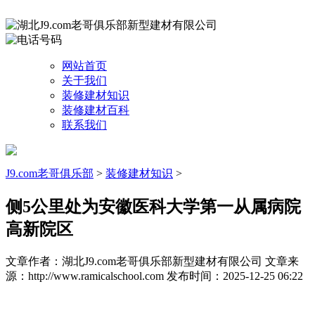
网站首页
关于我们
装修建材知识
装修建材百科
联系我们
J9.com老哥俱乐部
>
装修建材知识
>
侧5公里处为安徽医科大学第一从属病院
高新院区
文章作者：湖北J9.com老哥俱乐部新型建材有限公司
文章来
源：http://www.ramicalschool.com
发布时间：2025-12-25 06:22