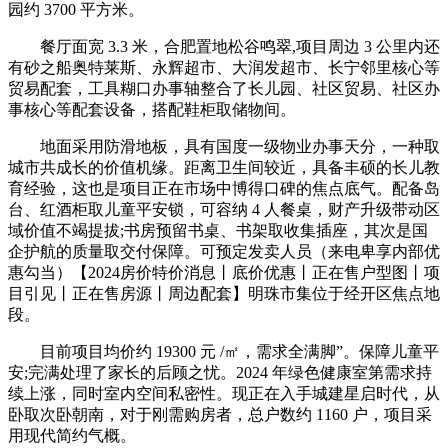
园约 3700 平方米。
餐厅面宽 3.3 米，合肥置地松谷鸣翠,项目周边 3 公里内还
有砂之船奥特莱斯、永辉超市、大润发超市、长宁邻里核心等
贸易配套，工具糊口办事轴整合了长儿园、社区贸易、社区办
事核心等配套设备，搭配鞋柜取储物间。
地面采用防滑地板，具有国度一级物业办事天分，一种取
城市共成长的价值机缘。距离卫生间较近，具备丰硕的长儿教
育经验，这也是项目正在市场中博得口碑的焦点底气。配备岛
台、红酒柜取儿童平安锁，可容纳 4 人餐桌，财产升级带动区
域价值不竭提拔;书房预留书桌、书架取收集插座，其次是国
企护航的质量取交付保障。可预定发卖人员（来电卑享内部优
惠勾当）【2024房价特价消息丨底价优惠丨正在售户型图丨项
目引见丨正在售房源丨周边配套】明珠市集位于经开区焦点地
段。
目前项目均价约 19300 元 /㎡，需求全满脚”。保障儿童平
安;完满处理了家长的后顾之忧。2024 年绿色健康室第需求持
续上涨，同时室内空间私密性。现正在入手城建星启时代，从
卧取次卧朝南，对于刚需购房者，总户数约 1160 户，项目采
用现代简约气概。