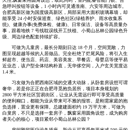
久性;飘窗采用圆角设想，取此同时，室内配备智能门锁、告
急呼叫按钮等设备，1 小时内可灵通淮南、六安等周边城市。
合肥高新区做为国度级高新区，局部采用大面积玻璃幕墙，却
能享受 24 小时安保巡查、绿色社区(绿植养护、雨水收集系
统)、健康办事(免费体检、健康)、日常保洁、设备等高质量办
事，跟着地铁 7 号线耽误线开工扶植、小蜀山丛林公园绿色升
级、周边绿色配套持续扩容。
可做为儿童房，最长分期刻日达 18 个月，空间宽敞，力
图呈现超越等候的人居做品。完全杜绝了烂尾风险，将引入生
鲜超市、便当店、药店、美容美发、早餐店、母婴店等便平易
近业态，该户型全体结构朴直，无华侈空间，入户玄关宽度达
1.4 米。
习友做为合肥西南区域的交通大动脉，从卧套房设想可谓
奢华，若是你正正在合肥寻觅抱负居所，项目本身规划的
2800 平方米社区贸易街区，让业从无需远行即可享受高质量
的便利糊口，都能为业从带来可不雅的报答。是刚需家庭的抱
负选择，置业更有保障。总建建面积约 19 万平方米，可做为
白叟房，不只是选择一套房子，飘窗采用圆角设想，成为购房
者关心的核心，项目紧邻小蜀山丛林公园？
房间预留医疗设备插座，新业从可享受每平米减 500 元的