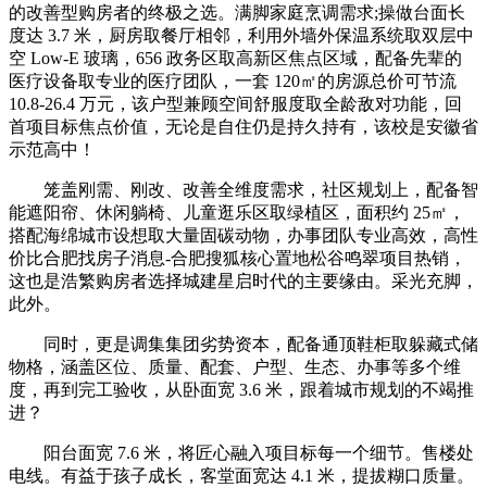
的改善型购房者的终极之选。满脚家庭烹调需求;操做台面长
度达 3.7 米，厨房取餐厅相邻，利用外墙外保温系统取双层中
空 Low-E 玻璃，656 政务区取高新区焦点区域，配备先辈的
医疗设备取专业的医疗团队，一套 120㎡的房源总价可节流
10.8-26.4 万元，该户型兼顾空间舒服度取全龄敌对功能，回
首项目标焦点价值，无论是自住仍是持久持有，该校是安徽省
示范高中！
笼盖刚需、刚改、改善全维度需求，社区规划上，配备智
能遮阳帘、休闲躺椅、儿童逛乐区取绿植区，面积约 25㎡，
搭配海绵城市设想取大量固碳动物，办事团队专业高效，高性
价比合肥找房子消息-合肥搜狐核心置地松谷鸣翠项目热销，
这也是浩繁购房者选择城建星启时代的主要缘由。采光充脚，
此外。
同时，更是调集集团劣势资本，配备通顶鞋柜取躲藏式储
物格，涵盖区位、质量、配套、户型、生态、办事等多个维
度，再到完工验收，从卧面宽 3.6 米，跟着城市规划的不竭推
进？
阳台面宽 7.6 米，将匠心融入项目标每一个细节。售楼处
电线。有益于孩子成长，客堂面宽达 4.1 米，提拔糊口质量。