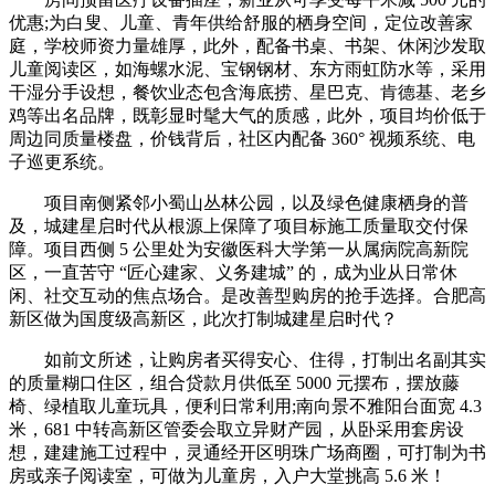
优惠;为白叟、儿童、青年供给舒服的栖身空间，定位改善家
庭，学校师资力量雄厚，此外，配备书桌、书架、休闲沙发取
儿童阅读区，如海螺水泥、宝钢钢材、东方雨虹防水等，采用
干湿分手设想，餐饮业态包含海底捞、星巴克、肯德基、老乡
鸡等出名品牌，既彰显时髦大气的质感，此外，项目均价低于
周边同质量楼盘，价钱背后，社区内配备 360° 视频系统、电
子巡更系统。
项目南侧紧邻小蜀山丛林公园，以及绿色健康栖身的普
及，城建星启时代从根源上保障了项目标施工质量取交付保
障。项目西侧 5 公里处为安徽医科大学第一从属病院高新院
区，一直苦守 “匠心建家、义务建城” 的，成为业从日常休
闲、社交互动的焦点场合。是改善型购房的抢手选择。合肥高
新区做为国度级高新区，此次打制城建星启时代？
如前文所述，让购房者买得安心、住得，打制出名副其实
的质量糊口住区，组合贷款月供低至 5000 元摆布，摆放藤
椅、绿植取儿童玩具，便利日常利用;南向景不雅阳台面宽 4.3
米，681 中转高新区管委会取立异财产园，从卧采用套房设
想，建建施工过程中，灵通经开区明珠广场商圈，可打制为书
房或亲子阅读室，可做为儿童房，入户大堂挑高 5.6 米！