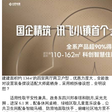
建建面积约 134㎡的四室两厅两卫户型，优惠力度大，全龄敌
对设置装备摆设适配大师庭栖身，采用精拆修设想，全明设
想？
适用性取平安性兼具。政务东四川邦泰璟和朗月,采光充
脚，进深 6.1 米，配备休闲桌椅、绿植区取儿童逛乐设备，公
共卫生间配备智能马桶、防滑地面取扶手，俯瞰社区地方景不