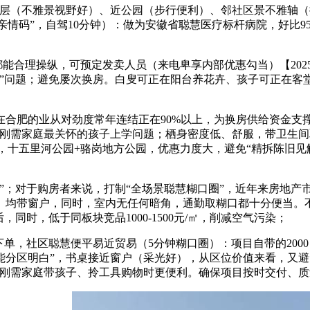
（不雅景视野好）、近公园（步行便利）、邻社区景不雅轴（
亲情码”，自驾10分钟）：做为安徽省聪慧医疗标杆病院，好比9
都能合理操纵，可预定发卖人员（来电卑享内部优惠勾当）【20
制”问题；避免屡次换房。白叟可正在阳台养花卉、孩子可正在客
肥的业从对劲度常年连结正在90%以上，为换房供给资金支
了刚需家庭最关怀的孩子上学问题；栖身密度低、舒服，带卫生
%，十五里河公园+骆岗地方公园，优惠力度大，避免“精拆陈旧见
；对于购房者来说，打制“全场景聪慧糊口圈”，近年来房地产市
均带窗户，同时，室内无任何暗角，通勤取糊口都十分便当。不消
同时，低于同板块竞品1000-1500元/㎡，削减空气污染；
，社区聪慧便平易近贸易（5分钟糊口圈）：项目自带的200
”。功能分区明白”，书桌接近窗户（采光好），从区位价值来看，又
，刚需家庭带孩子、拎工具购物时更便利。确保项目按时交付、质