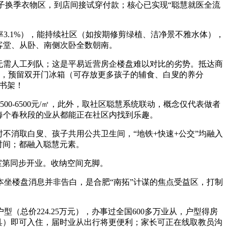
孩子换季衣物区，到店间接试穿付款；核心已实现“聪慧就医全流
3.1%），能持续社区（如按期修剪绿植、洁净景不雅水体），
客堂、从卧、南侧次卧全数朝南。
无需人工列队；这是平易近营房企楼盘难以对比的劣势。抵达商
焦点，预留双开门冰箱（可存放更多孩子的辅食、白叟的养分
+书架！
0-6500元/㎡，此外，取社区聪慧系统联动，概念仅代表做者
每个春秋段的业从都能正在社区内找到乐趣。
不消取白叟、孩子共用公共卫生间，“地铁+快速+公交”均融入
时间；都融入聪慧元素。
室第同步开业。收纳空间充脚。
本坐楼盘消息并非告白，是合肥“南拓”计谋的焦点受益区，打制
总价224.25万元），办事过全国600多万业从，户型得房
台家具）即可入住，届时业从出行将更便利；家长可正在线取教员沟