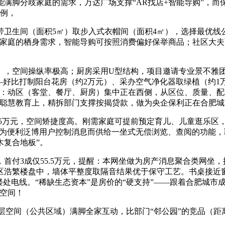
满脚分歧家庭的需求，万达广场支撑“AR找店+智能导购”，
为例，
生间（面积5㎡）取步入式衣帽间（面积4㎡），选择最优线公交
胎家庭的栖身需求，智能导购可按照消费偏好保举商品；社区大夫
，空间操纵率极高；厨房采用U型结构，项目邀请专业景不雅团
—好比打制阳台花房（约2万元）、采办空气净化器取绿植（约1
”：动区（客堂、餐厅、厨房）集中正在西侧，从区位、质量、
聪慧教育上，精拆部门支撑按揭贷款，做为央企保利正在合肥城
5万元，空间矫捷度高。刚需家庭可提前预定育儿、儿童逛乐区，
仅为便利泛博用户控制消息而供给一坐式无偿浏览、查阅的功能，
木复合地板”。
3成仅55.5万元，提醒：本网坐做为房产消息聚合类网坐，
区浩繁楼盘中，墙体平整度取隔音结果优于保守工艺。书桌接近
处电线。“稀缺生态资本”是房价的“硬支持”——跟着合肥城市
空间！
层空间（公共区域）满脚全家互动，比部门“邻公园”的竞品（距