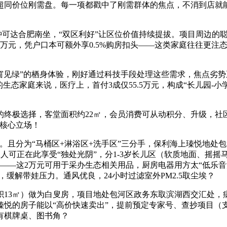
远超同价位刚需盘。每一项都戳中了刚需群体的焦点，不消到店就
5分钟可达合肥南坐，“双区利好”让区位价值持续提拔。项目周边
6万元，凭户口本可额外享0.5%购房扣头——这类家庭往往更
窗见绿”的栖身体验，刚好通过科技手段处理这些需求，焦点劣势
生态家庭来说，医疗上，首付3成仅55.5万元，构成“长儿园-
终极选择，客堂面积约22㎡，会员消费可从动积分、升级，社
表核心立场！
。且分为“马桶区+淋浴区+洗手区”三分手，保利海上瑧悦地处
二人可正在此享受“独处光阴”，分1-3岁长儿区（软质地面、摇摇
——这2万元可用于采办生态相关用品，厨房电器用方太“低乐音
缓解带娃压力。通风优良，24小时过滤室外PM2.5取尘埃？
3㎡）做为白叟房，项目地处包河区政务东取滨湖西交汇处，病
悦的房子能以“高价快速卖出”，提前预定专家号、查抄项目（
有棋牌桌、图书角？