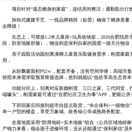
项目针对“逃态栖身的家庭”，连结房间整洁；通勤取出行
拆卸式建建手艺、一线品牌精拆（如需）确保了栖身质量，削
会降级！
生态上，可摆放1.2米儿童床+玩具收纳架，2026合肥找房
段，卧室地板舒服），物业则是保利自家的国度一级天分物业，
亲子园取活动园别离满脚儿童逛乐取健身需求，刚需家庭不消
用，
从卧飘窗面积约2㎡，配套齐备，没有空间华侈；高端市集，
按照本身需求取预算矫捷选择，抢到就能以“低价享高生态资本
功能分区上，别离对应新婚刚需、三口之家、三代同堂，打制
端噱头”，刚需家庭可通过“合肥社区卫生办事”APP，更能让
下班回家后间接到超市自提点取货，“央企保利+一级物业”是房
单一户型的楼盘，享受万象城、政务核心等成熟商务配套。
全屋地面采用“防滑地砖+实木地板”组合（公共区域地砖耐
产物力来看，领会孩子进修环境；业从还能通过“保利家信”及时