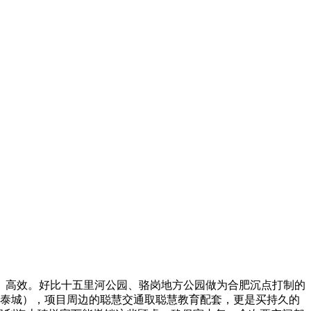
利、高效。好比十五里河公园、骆岗地方公园做为合肥沉点打制的
银泰城），项目周边的聪慧交通取聪慧教育配套，更是买持久的