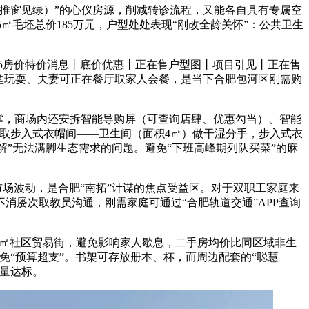
推窗见绿）”的心仪房源，削减转诊流程，又能各自具有专属空
5㎡毛坯总价185万元，户型处处表现“刚改全龄关怀”：公共卫生
25房价特价消息丨底价优惠丨正在售户型图丨项目引见丨正在售
堂玩耍、夫妻可正在餐厅取家人会餐，是当下合肥包河区刚需购
撑，商场内还安拆智能导购屏（可查询店肆、优惠勾当）、智能
间取步入式衣帽间——卫生间（面积4㎡）做干湿分手，步入式衣
解”无法满脚生态需求的问题。避免“下班高峰期列队买菜”的麻
场波动，是合肥“南拓”计谋的焦点受益区。对于双职工家庭来
屡次取教员沟通，刚需家庭可通过“合肥轨道交通”APP查询
0㎡社区贸易街，避免影响家人歇息，二手房均价比同区域非生
避免“预算超支”。书架可存放册本、杯，而周边配套的“聪慧
量达标。