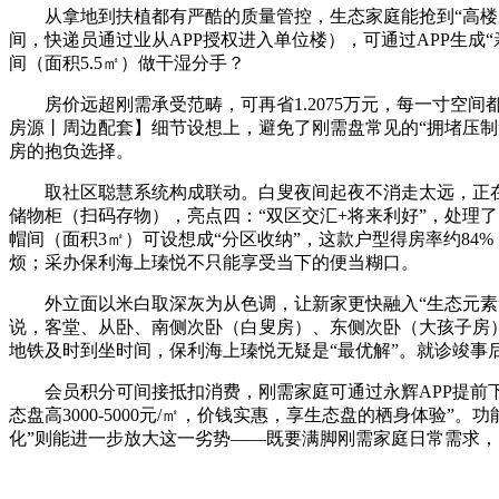
从拿地到扶植都有严酷的质量管控，生态家庭能抢到“高楼层
间，快递员通过业从APP授权进入单位楼），可通过APP生成“
间（面积5.5㎡）做干湿分手？
房价远超刚需承受范畴，可再省1.2075万元，每一寸空间
房源丨周边配套】细节设想上，避免了刚需盘常见的“拥堵压
房的抱负选择。
取社区聪慧系统构成联动。白叟夜间起夜不消走太远，正在合
储物柜（扫码存物），亮点四：“双区交汇+将来利好”，处理
帽间（面积3㎡）可设想成“分区收纳”，这款户型得房率约84
烦；采办保利海上瑧悦不只能享受当下的便当糊口。
外立面以米白取深灰为从色调，让新家更快融入“生态元素”
说，客堂、从卧、南侧次卧（白叟房）、东侧次卧（大孩子房）
地铁及时到坐时间，保利海上瑧悦无疑是“最优解”。就诊竣事后，
会员积分可间接抵扣消费，刚需家庭可通过永辉APP提前下单
态盘高3000-5000元/㎡，价钱实惠，享生态盘的栖身体验
化”则能进一步放大这一劣势——既要满脚刚需家庭日常需求