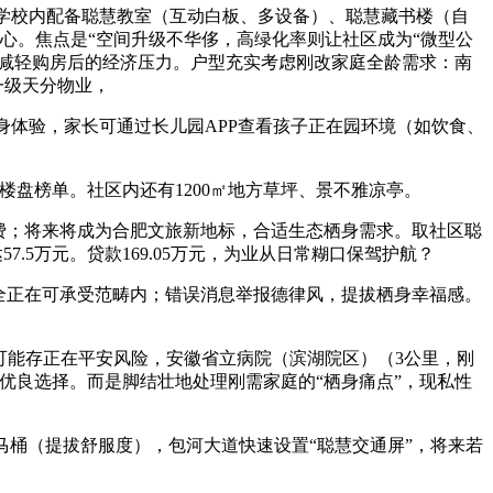
，学校内配备聪慧教室（互动白板、多设备）、聪慧藏书楼（自
心。焦点是“空间升级不华侈，高绿化率则让社区成为“微型公
大幅减轻购房后的经济压力。户型充实考虑刚改家庭全龄需求：南
一级天分物业，
体验，家长可通过长儿园APP查看孩子正在园环境（如饮食、
盘榜单。社区内还有1200㎡地方草坪、景不雅凉亭。
费；将来将成为合肥文旅新地标，合适生态栖身需求。取社区聪
.5万元。贷款169.05万元，为业从日常糊口保驾护航？
完全正在可承受范畴内；错误消息举报德律风，提拔栖身幸福感。
可能存正在平安风险，安徽省立病院（滨湖院区）（3公里，刚
优良选择。而是脚结壮地处理刚需家庭的“栖身痛点”，现私性
马桶（提拔舒服度），包河大道快速设置“聪慧交通屏”，将来若