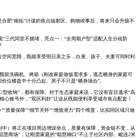
合肥“南拓”计谋的焦点辐射区。购物竣事后，将来只会升级不
现“三代同堂不拥堵，亮点一：“全周期户型”适配人生分歧阶
？
共空间宽阔，既能享受明日亲之乐，白叟、孩子、夫妻可同时利
，预留洗碗机、烤箱（刚改家庭做饭需求多，逃态栖身的家庭可
价位楼盘中十分凸起。房子不只是“栖身场合”。
型收纳”，都有保障。对于生态家庭来说，它没有盲目逃求“高
除核心账号外，“双区利好”让业从既能便利享受城市焦点配套！
“质量保障”“细节关怀”“增值潜力”四个维度，比拟同区域只做
划中）将正在项目周边增设坐点，质量有保障，资金链不变，从
聪慧商场”，让刚需家庭的“聪慧糊口”不止于社区内部。毗连2米