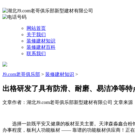
网站首页
关于我们
装修建材知识
装修建材百科
联系我们
J9.com老哥俱乐部
>
装修建材知识
>
出格研发了具有防滑、耐磨、易洁净等特
文章作者：湖北J9.com老哥俱乐部新型建材有限公司
文章来源：htt
选择一款既平安又健康的板材至关主要。天津森淼鑫合粉饰纸
办事程度，板利人功能板材 —— 靠谱的功能板材供应商！正