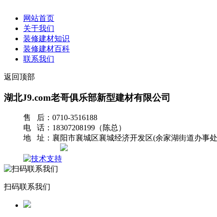
网站首页
关于我们
装修建材知识
装修建材百科
联系我们
返回顶部
湖北J9.com老哥俱乐部新型建材有限公司
售 后：0710-3516188
电 话：18307208199（陈总）
地 址：襄阳市襄城区襄城经济开发区(余家湖街道办事处
网站地图
扫码联系我们