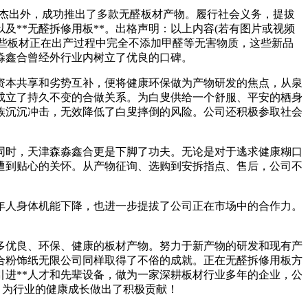
量杰出外，成功推出了多款无醛板材产物。履行社会义务，提拔
及**无醛拆修用板**。出格声明：以上内容(若有图片或视频
这些板材正在出产过程中完全不添加甲醛等无害物质，这些新品
淼鑫合曾经外行业内树立了优良的口碑。
本共享和劣势互补，便将健康环保做为产物研发的焦点，从泉
成立了持久不变的合做关系。为白叟供给一个舒服、平安的栖身
族沉沉冲击，无效降低了白叟摔倒的风险。公司还积极参取社会
时，天津森淼鑫合更是下脚了功夫。无论是对于逃求健康糊口
遭到贴心的关怀。从产物征询、选购到安拆指点、售后，公司不
人身体机能下降，也进一步提拔了公司正在市场中的合作力。
多优良、环保、健康的板材产物。努力于新产物的研发和现有产
鑫合粉饰纸无限公司同样取得了不俗的成就。正在无醛拆修用板方
进**人才和先辈设备，做为一家深耕板材行业多年的企业，公
！为行业的健康成长做出了积极贡献！