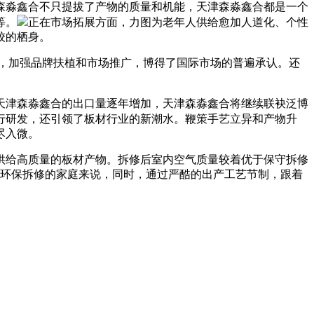
淼鑫合不只提拔了产物的质量和机能，天津森淼鑫合都是一个
等。
正在市场拓展方面，力图为老年人供给愈加人道化、个性
姣的栖身。
，加强品牌扶植和市场推广，博得了国际市场的普遍承认。还
津森淼鑫合的出口量逐年增加，天津森淼鑫合将继续联袂泛博
进行研发，还引领了板材行业的新潮水。鞭策手艺立异和产物升
尽入微。
供给高质量的板材产物。拆修后室内空气质量较着优于保守拆修
于沉视环保拆修的家庭来说，同时，通过严酷的出产工艺节制，跟着