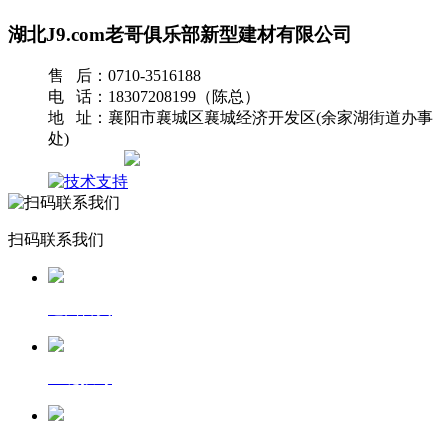
湖北J9.com老哥俱乐部新型建材有限公司
售 后：0710-3516188
电 话：18307208199（陈总）
地 址：襄阳市襄城区襄城经济开发区(余家湖街道办事
处)
网站地图
扫码联系我们
返回首页
一键拨号
发送短信