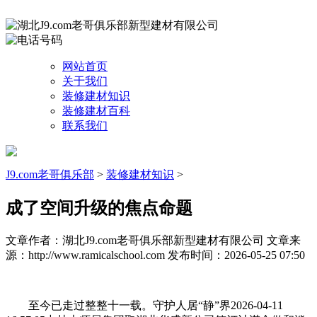
网站首页
关于我们
装修建材知识
装修建材百科
联系我们
J9.com老哥俱乐部
>
装修建材知识
>
成了空间升级的焦点命题
文章作者：湖北J9.com老哥俱乐部新型建材有限公司
文章来
源：http://www.ramicalschool.com
发布时间：2026-05-25 07:50
至今已走过整整十一载。守护人居“静”界2026-04-11